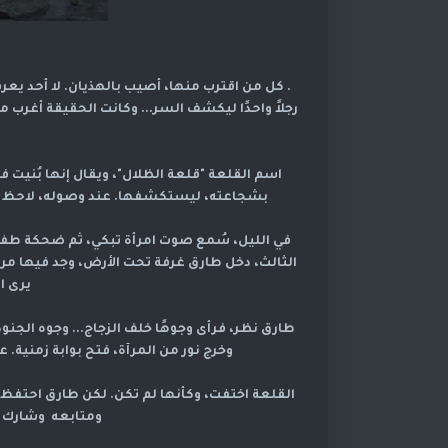
رجلاً واحدًا ليكشف السر... وكانت الحقيقة أغرب م
اسم القلعة "قلعة الظلال"، ويقال إنها بُنيت فو
بشجاعته، ليستكشفها. عند وصوله، لاحظ أ
في الليل، سُمع صوت امرأة تبكي، ثم ضحكة طفل،
الثالث، دخل طارق غرفة تحت الأرض، وجد فيها مرآ
يرى ا
طارق نظر، فرأى وجوهًا خلف الزجاج... وجوه الجنو
وخرج نور من المرآة، فتح بوابة زمنية
القلعة اختفت، وكأنها لم تكن. لكن طارق احتفظ با
ومتابعه وشارك