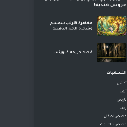
عروس هندية!
مغامرة الأرنب سمسم
وشجرة الجزر الذهبية
قصه جريمه فلورنسا
التسميات
أكشن
أنمي
تاريخي
رعب
قصص اطفال
قصص تيك توك