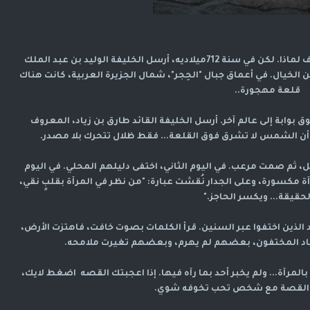
. كل من اقترب منها، أصيب بالهذيان. لا أحد يعرف لماذا. لكن في سنة 712ميلاديه، أرسل الخليفة الوليد بن عبد الملك
ن الخيال. في أعماق جبال "الحِجر"، شمال الجزيرة العربية، كانت هناك
قلعة مهجورة..
ق بوابة إلى عالم آخر. أرسل الخليفة القائد طارق بن زياد، المعروف
ن الشمس لا تشرق فوق القلعة... فقط ظلال تتحرك بلا مصدر.
 ثم صمت مرعب. في اليوم الثاني، اختفى دليلهم المحلي. في اليوم
ة مكسورة، وعلى الجدار نُقشت عبارة: "من نظر في المرآة بقلبٍ نقي،
لحقيقة... ويكسر الحاجز."
د الذين اختفوا عبر السنين. قرأ الكلمات بصوت خافت، فاهتزت الأرض،
. عاد المختفون، بعضهم لم يهرم، وبعضهم تغيرت ملامحه.
لمرآة... ولم يخبر أحد بما رآه فيها. إذا اعجبتك القصه اضغط لايك،
 القصة مع شخص تحب تخوفه شوي.