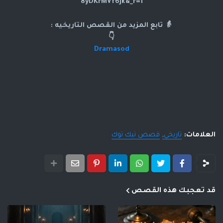
8yDKrMVf6Jk&_r=1
👵 تابع المزيد من القصص التاريخيه :
👇
Dramasod
العلامات:
تاريخي
قصص تيك توك
قد تعجبك هذه القصص