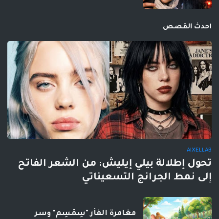
احدث القصص
AIXELLAB
تحول إطلالة بيلي إيليش: من الشعر الفاتح
إلى نمط الجرانج التسعيناتي
مغامرة الفأر "سِمْسِم" وسر