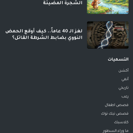
الشجرة المضيئة
لغز الـ 40 عاماً.. كيف أوقع الحمض
النووي بضابط الشرطة القاتل؟
التسميات
أكشن
أنمي
تاريخي
رعب
قصص اطفال
قصص تيك توك
كلاسيك
ما وراء السطور