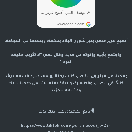
أصبح عزيز مصر، يدير شؤون البلاد بحكمة، وينقذها من المجاعة.
واجتمع بأبيه وإخوته من جديد، وقال لهم: "لا تثريب عليكم
اليوم."
وهكذا، من البئر إلى القصر، كانت رحلة يوسف عليه السلام درسًا
خالدًا في الصبر، والطهارة، والثقة بالله. لاتنسى دعمنا بلايك
ومتابعه للمزيد
🎥تابع المحتوى على تيك توك :
https://www.tiktok.com/@dramasod?_t=ZS-