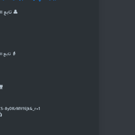
👤 تابع 
👵 تابع ا
🎥تا
https://www.tiktok.com/@dramasod?_t=ZS-8yDKrMVf6Jk&_r=1