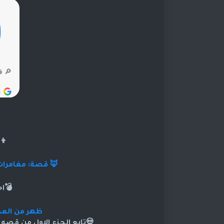
👦
🦊 قصة: مغامرات
💣ا
ظهر من العدم
💀تابع الجزء الاول من قصه ا