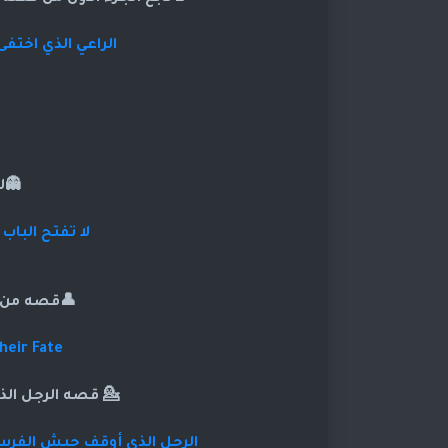
الراعي الذي اختف
👻ل
لا تفتح البا
👤قصه من م
heir Fate
💁 قصه الرجل ال
الرجل الذي أوقف جيش الفرس 