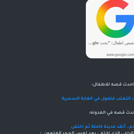
احدث قصه للاطفال:
 الثعلب فلفول في الغابة السحرية
حدث قصه في المدونه:
… أنقذ مدينة كاملة ثم اختفى
لراعي الذ
ي اختفى بعد لمس الحجر الملعون :