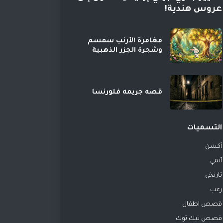
عروس هندية!
مغامرة الأرنب سمسم
وشجرة الجزر الذهبية
قصه جريمه فلورنسا
التسميات
أكشن
أنمي
تاريخي
رعب
قصص اطفال
قصص تيك توك