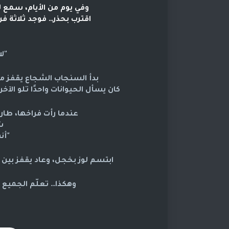
وفي يوم من الأيام، سمع ل
اقترب بحذر… فوجد ثلاثة ف
"ل
بدأ السنجاب الشجاع يقفز 
كان يسأل الحيوانات واحدًا تلو الآ
عندما رأت فراخها، طا
ش
"أن
ابتسم لوز بخجل، وعاد يقفز بين
وهكذا… تعلّم الجميع 