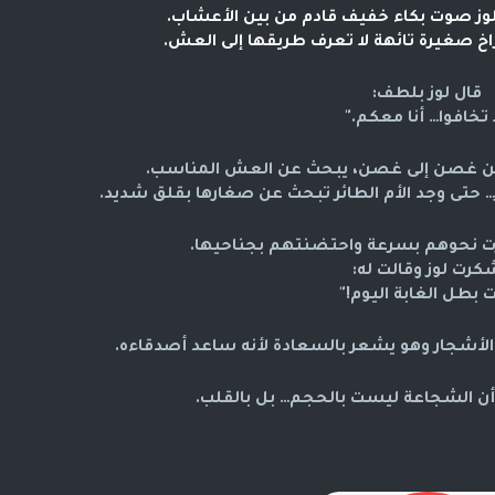
وز
صوت بكاء خفيف
قادم من بين الأعشاب.
راخ صغيرة تائهة لا تعرف طريقها إلى العش.
قال لوز بلطف:
ا تخافوا… أنا معكم."
من غصن إلى غصن، يبحث عن العش المناسب.
خر… حتى وجد الأم الطائر تبحث عن صغارها بقلق شديد.
رت نحوهم بسرعة واحتضنتهم بجناحيها.
كرت لوز وقالت له:
ت بطل الغابة اليوم!"
 الأشجار وهو يشعر بالسعادة لأنه ساعد أصدقاءه.
أن الشجاعة ليست بالحجم… بل بالقلب.