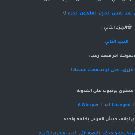
ى بعد لمس الحجر الملعون الجزء 1
\
💀الجزء الثاني :
الجزء الثاني
اتفوتك اخر قصه رعب:
ب الأزرق… حتى لو سمعت اسمك!
حتوى يوتيوب على المدونه:
A Whisper That Changed T
ذي اوقف جيش الفرس بكلمه واحده:
بكلمة واحدة.. القصه التي غيرت مجرى التاريخ