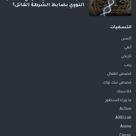
النووي بضابط الشرطة القاتل؟
التسميات
أكشن
أنمي
تاريخي
رعب
قصص اطفال
قصص تيك توك
كلاسيك
ما وراء السطور
Action
AIXELLab
Anime
Classic