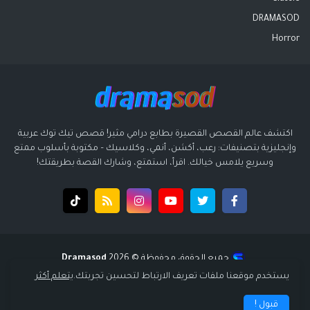
DRAMASOD
Horror
اكتشف عالم القصص القصيرة بطابع درامي مثير! قصص تيك توك عربية
وإنجليزية بتصنيفات: رعب، أكشن، أنمي، وكلاسيك – مكتوبة بأسلوب ممتع
وسريع يلامس خيالك. اقرأ، استمتع، وشارك القصة بطريقتك!
جميع الحقوق محفوظة ©️ 2026
Dramasod
قالب بواسطة
قالب سوبر ميجا - supermega
| تصميم
انتشار ديجيتال
يستخدم موقعنا ملفات تعريف الارتباط لتحسين تجربتك.
يتعلم أكثر
الرئيسية
سياسة الخصوصية
إتفاقية الاستخدام
من نحن
قبول !