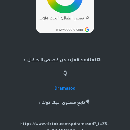
👱لمتابعه المزيد من قصص الاطفال :
👇
Dramasod
🎥تابع محتوى تيك توك :
https://www.tiktok.com/@dramasod?_t=ZS-