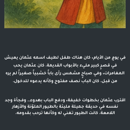
في يومٍ من الأيام، كان هناك طفل لطيف اسمه عثمان يعيش
في قصرٍ كبير مليء بالأبواب القديمة. كان عثمان يحب
المغامرات، وفي صباحٍ مشمس رأى باباً خشبياً صغيراً لم يره
من قبل. كان الباب نصف مفتوح وكأنه يدعوه للدخول.
اقترب عثمان بخطوات خفيفة، ودفع الباب بهدوء… وفجأة وجد
نفسه في حديقة جميلة مليئة بالطيور الملوّنة والأزهار
اللامعة. كانت الطيور تغني له وكأنها ترحب بقدومه.