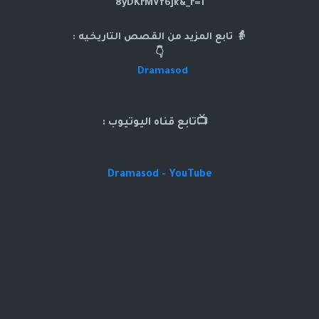
8yDKrMVf6Jk&_r=1
👵 تابع المزيد من القصص التاريخيه :
👇
Dramasod
📺تابع قناه اليوتيوب :
Dramasod - YouTube