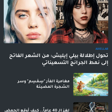
AIXELLAB
تحول إطلالة بيلي إيليش: من الشعر الفاتح
إلى نمط الجرانج التسعيناتي
مغامرة الفأر "سِمْسِم" وسر
الشجرة المضيئة
لغز الـ 40 عاماً.. كيف أوقع الحمض