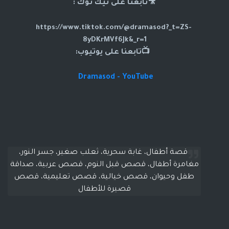
🎥تابعنا على تيك توك :
https://www.tiktok.com/@dramasod?_t=ZS-
8yDKrMVf6Jk&_r=1
📺تابعنا على يوتيوب:
Dramasod - YouTube
قصة أطفال، غابة سحرية، ثعلب صغير، جسر النور،
مغامرة أطفال، قصص قبل النوم، قصص عربية، صداقة
طفل وحيوان، قصص خيالية، قصص تعليمية، قصص
قصيرة للأطفال