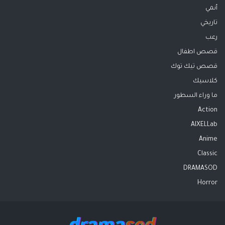
أنمي
تاريخي
رعب
قصص اطفال
قصص تيك توك
كلاسيك
ما وراء السطور
Action
AIXELLab
Anime
Classic
DRAMASOD
Horror