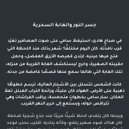
جسر النور والغابة السحرية
في صباحٍ هادئ، استيقظ سامي على صوت العصافير تغرّد
قرب نافذته. كان اليوم مختلفًا؛ شعر بذلك منذ اللحظة التي
فتح فيها عينيه. ارتدى قميصه الأزرق المفضل، وحمل
حقيبته الصغيرة، وخرج ليستكشف الغابة القريبة من منزله،
تلك الغابة التي طالما سمع عنها قصصًا غامضة من جدته.
كانت الشمس تتسلل بين الأشجار العالية، ترسم خطوطًا
ذهبية على الأرض. الهواء كان عليلًا، ورائحة التراب المبلل تملأ
المكان. سار سامي بخطواتٍ متحمسة، يراقب الفراشات وهي
تتراقص حوله، ويستمع إلى خرير النهر القريب.
وبينما كان يتقدم، لاحظ شيئًا غريبًا عند جذع شجرة ضخمة.
كان هناك ضوء صغير يلمع، وكأنه يناديه. اقترب بحذر، فوجد