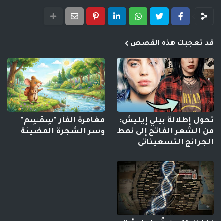
قد تعجبك هذه القصص
تحول إطلالة بيلي إيليش:
مغامرة الفأر "سِمْسِم"
من الشعر الفاتح إلى نمط
وسر الشجرة المضيئة
الجرانج التسعيناتي