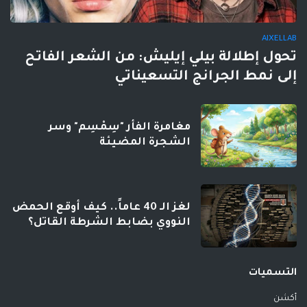
AIXELLAB
تحول إطلالة بيلي إيليش: من الشعر الفاتح
إلى نمط الجرانج التسعيناتي
مغامرة الفأر "سِمْسِم" وسر
الشجرة المضيئة
لغز الـ 40 عاماً.. كيف أوقع الحمض
النووي بضابط الشرطة القاتل؟
التسميات
أكشن