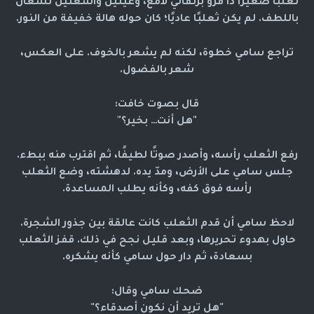
ثعلبًا صغيرًا ذا فرو برتقالي لامع، وعينين واسعتين تشعّان
باللطف. لم يكن ثعلبًا عاديًا؛ كان حوله هالة خفيفة من النور.
تراجع سامي خطوة، لكنه لم يشعر بالخوف. على العكس،
شعر بالفضول.
قال بصوت خافت:
"هل أنت… بخير؟"
رفع الثعلب رأسه، وأصدر صوتًا لطيفًا، ثم اقترب منه ببطء.
جلس سامي على الأرض، ومدّ يده. لدهشته، وضع الثعلب
رأسه فوق كفه، وكأنه يطلب المساعدة.
لاحظ سامي أن قدم الثعلب كانت عالقة بين جذور الشجرة.
حاول بهدوء تحريرها، وبعد قليل نجح في ذلك. قفز الثعلب
بسعادة، ثم دار حول سامي كأنه يشكره.
ضحك سامي وقال:
"هل تريد أن نكون أصدقاء؟"