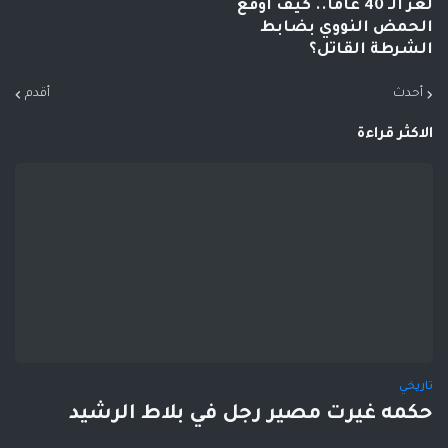
لغز الـ 40 عاماً.. كيف أوقع
الحمض النووي بضابط
الشرطة القاتل؟
أحدث
أقدم
الاكثر قراءة
تاريخي
حكمه غيرت مصير رجل في بلاط الرشيد