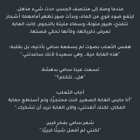
عندما وصلا إلى منتصف الجسر، حدث شيء مذهل.
ارتفع ضوء قوي من الماء، وبدأت صور تظهر أمامهما: أشجار
تتفتح، طيور ملونة، وسماء مليئة بالنجوم. كانت الغابة
تعرض ذكرياتها، وكأنها تحكي قصتها.
همس الثعلب بصوت لم يسمعه سامي بأذنيه، بل بقلبه:
"هذه الغابة حية… وهي سعيدة لأنك ساعدتني."
تسعت عينا سامي بدهشة.
"هل… تتكلم؟"
أجاب الثعلب:
"أنا حارس الغابة الصغير. كنت محتجزًا، ولم أستطع حماية
المكان. لكنك أنقذتني، والآن الغابة تريد أن تشكرك."
شعر سامي بفخر كبير.
"لكنني لم أفعل شيئًا كبيرًا."