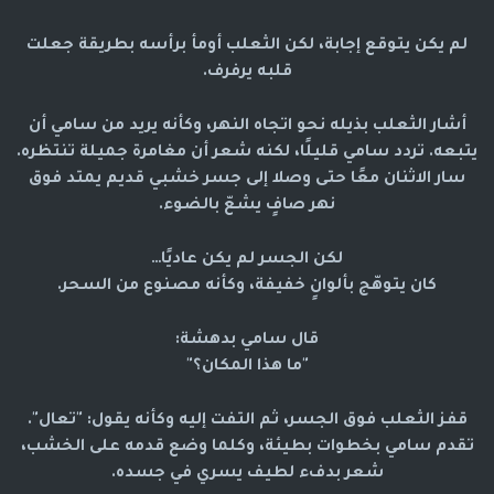
لم يكن يتوقع إجابة، لكن الثعلب أومأ برأسه بطريقة جعلت
قلبه يرفرف.
أشار الثعلب بذيله نحو اتجاه النهر، وكأنه يريد من سامي أن
يتبعه. تردد سامي قليلًا، لكنه شعر أن مغامرة جميلة تنتظره.
سار الاثنان معًا حتى وصلا إلى جسر خشبي قديم يمتد فوق
نهر صافٍ يشعّ بالضوء.
لكن الجسر لم يكن عاديًا…
كان يتوهّج بألوانٍ خفيفة، وكأنه مصنوع من السحر.
قال سامي بدهشة:
"ما هذا المكان؟"
قفز الثعلب فوق الجسر، ثم التفت إليه وكأنه يقول: "تعال".
تقدم سامي بخطوات بطيئة، وكلما وضع قدمه على الخشب،
شعر بدفء لطيف يسري في جسده.