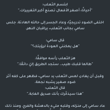
ابتسم الثعلب:
"أحيانًا، أصغر الأفعال تصنع أكبر التغييرات."
اختفى الضوء تدريجيًا، وعاد الجسر إلى حالته الهادئة. جلس
سامي بجانب الثعلب، يراقبان النهر.
قال سامي:
"هل يمكنني العودة لرؤيتك؟"
هز الثعلب رأسه موافقًا.
"طالما قلبك طيب… ستجد الطريق إليّ دائمًا."
وقبل أن يغادر، لمس الثعلب يد سامي، فظهر على كفه
أثر
ضوء صغير
يشبه نجمة.
قال الثعلب:
"هذا سيذكّرك بأنك صديق الغابة."
عاد سامي إلى منزله، وقلبه مليء بالدهشة والفرح. ومنذ ذلك