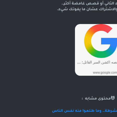
زء الثاني أو قصص غامضة أكثر…
 والاشتراك عشان ما يفوتك شيء.
💆محتوى مشابه :
الشرطة… وما طلعوا منه نفس الناس