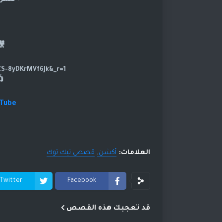
❤للمزي
🎥تا
https://www.tiktok.com/@dramasod?_t=ZS-8yDKrMVf6Jk&_r=1
uTube
العلامات:
أكشن
قصص تيك توك
Twitter
Facebook
قد تعجبك هذه القصص