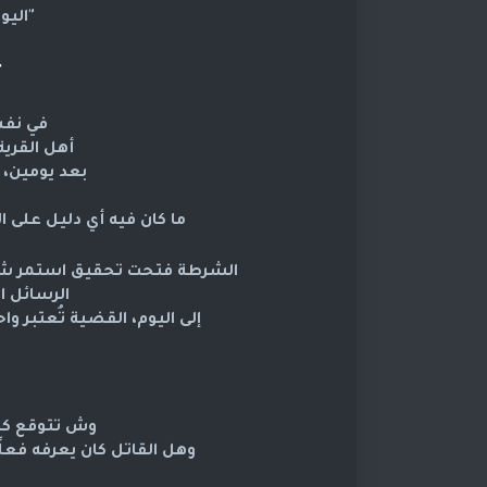
"الي
️
في نفس
أهل القرية
بعد يومين، 
ما كان فيه أي دليل على ال
الشرطة فتحت تحقيق استمر شه
الرسائل ا
إلى اليوم، القضية تُعتبر واح
وش تتوقع كان
وهل القاتل كان يعرفه فعلً