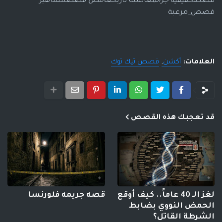
قصص
حقيقية جرائم
عالمية تاريخ
غامض قصص
مشاهير
قصص_مرعبة
العلامات:
أكشن
قصص تيك توك
قد تعجبك هذه القصص
لغز الـ 40 عاماً.. كيف أوقع
قصه جريمه فلورنسا
الحمض النووي بضابط
الشرطة القاتل؟