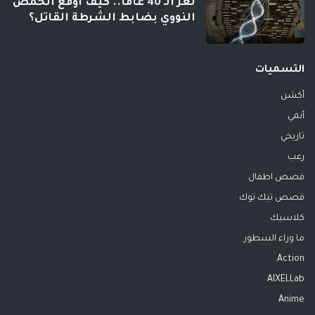
لغز الـ 40 عاماً.. كيف أوقع الحمض
النووي بضابط الشرطة القاتل؟
التسميات
أكشن
أنمي
تاريخي
رعب
قصص اطفال
قصص تيك توك
كلاسيك
ما وراء السطور
Action
AIXELLab
Anime