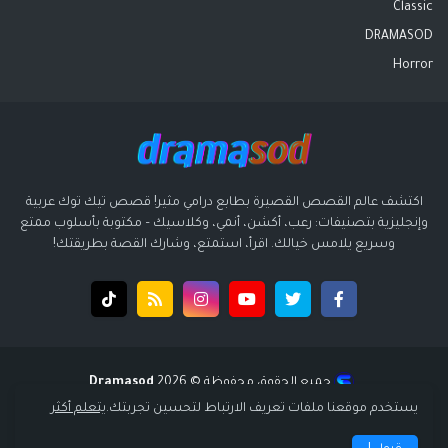
Classic
DRAMASOD
Horror
اكتشف عالم القصص القصيرة بطابع درامي مثير! قصص تيك توك عربية
وإنجليزية بتصنيفات: رعب، أكشن، أنمي، وكلاسيك – مكتوبة بأسلوب ممتع
وسريع يلامس خيالك. اقرأ، استمتع، وشارك القصة بطريقتك!
جميع الحقوق محفوظة ©️ 2026
Dramasod
قالب بواسطة
قالب سوبر ميجا - supermega
| تصميم
انتشار ديجيتال
يستخدم موقعنا ملفات تعريف الارتباط لتحسين تجربتك.
يتعلم أكثر
الرئيسية
سياسة الخصوصية
إتفاقية الاستخدام
من نحن