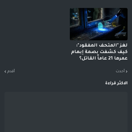
لغز "المتحف المفقود":
كيف كشفت بصمة إبهام
عمرها 21 عاماً القاتل؟
أحدث
أقدم
الاكثر قراءة