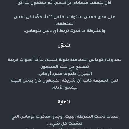
كان يتعقب ضحاياه، يراقبهم، ثم يختفون بلا أثر.
على مدى خمس سنوات، اختفى 11 شخصًا في نفس
المنطقة…
والشرطة ما قدرت تربط أي دليل بتوماس.
التحوّل
بعد وفاة توماس المفاجئة بنوبة قلبية، بدأت أصوات غريبة
تُسمع من بيته المهجور.
الجيران ظنّوها مجرد أوهام…
لكن الحقيقة كانت أن شريكه المجهول كان يدخل البيت
ليمحو الأدلة.
النهاية
عندما دخلت الشرطة البيت، وجدوا مذكّرات توماس التي
كشفت كل شيء…