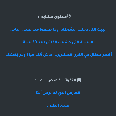
💆محتوى مشابه :
البيت اللي دخلته الشرطة… وما طلعوا منه نفس الناس
الرسالة التي كشفت القاتل بعد 30 سنة
أخطر محتال في القرن العشرين… عاش ألف حياة ولم يُكشف!
👻 لاتفوتك قصص الرعب:
الحارس الذي لم يرحل أبدًا
صدى الظلال