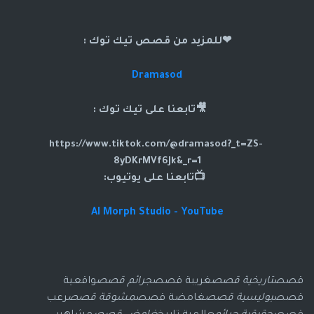
❤للمزيد من قصص تيك توك :
Dramasod
🎥تابعنا على تيك توك :
https://www.tiktok.com/@dramasod?_t=ZS-
8yDKrMVf6Jk&_r=1
📺تابعنا على يوتيوب:
AI Morph Studio - YouTube
قصص
تاريخية قصص
غريبة قصص
جرائم قصص
واقعية
قصص
بوليسية قصص
غامضة قصص
مشوقة قصص
رعب