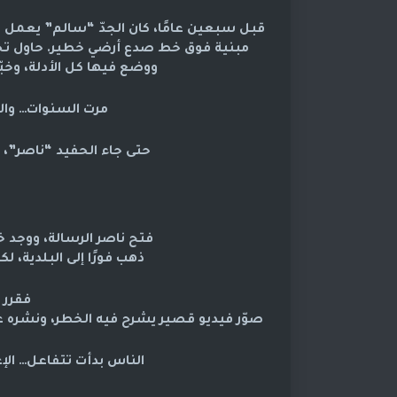
قبل سبعين عامًا، كان الجدّ “سالم” يعمل 
مبنية فوق خط صدع أرضي خطير. حاول تحذي
ووضع فيها كل الأدلة، وخبّأ
مرت السنوات… وال
حتى جاء الحفيد “ناصر”، ا
فتح ناصر الرسالة، ووجد 
ذهب فورًا إلى البلدية، ل
فقرر 
صوّر فيديو قصير يشرح فيه الخطر، ونشره 
الناس بدأت تتفاعل… ال