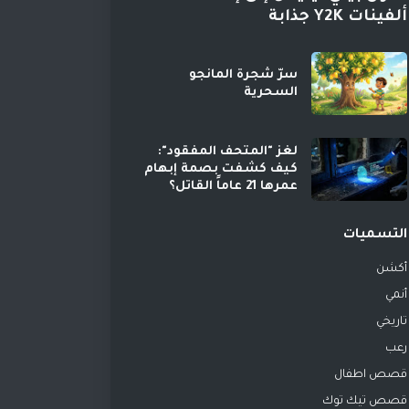
ألفينات Y2K جذابة
سرّ شجرة المانجو
السحرية
لغز "المتحف المفقود":
كيف كشفت بصمة إبهام
عمرها 21 عاماً القاتل؟
التسميات
أكشن
أنمي
تاريخي
رعب
قصص اطفال
قصص تيك توك