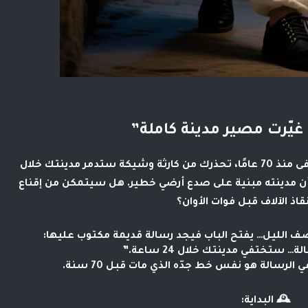
 غيّرت مصير مدينة كاملة”
ماذا لو وجدت رسالة غامضة من جدك المتوفى منذ 70 عامًا، تحذرك من كارثة وشيكة ستدمر مدينتك خلال
 أن مدينته مبنية على صدع أرضي خطير. هل سيتمكن من إقناع
قاذ الآلاف قبل فوات الأوان؟
تصف الليل… يفتح الباب فيجد
رسالة قديمة
مكتوب عليها:
… ستختفي مدينتك خلال 24 ساعة.”
لرسالة هو نفس خط جدّه الذي مات قبل 70 سنة.
🕰️
البداية: