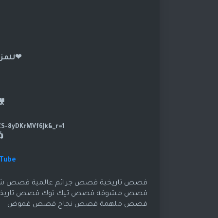
❤للمزي
🎥تا
https://www.tiktok.com/@dramasod?_t=ZS-8yDKrMVf6Jk&_r=1
uTube
قصص تاريخية قصص جرائم عالمية قصص 
قصص مشوقة قصص تيك توك قصص تاريخية 
قصص ملهمة قصص نجاح قصص غموض