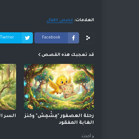
العلامات:
قصص اطفال
Twitter
Facebook
قد تعجبك هذه القصص
رحلة العصفور "مِشْمِش" وكنز
السر ال
الغابة المفقود
أحدث