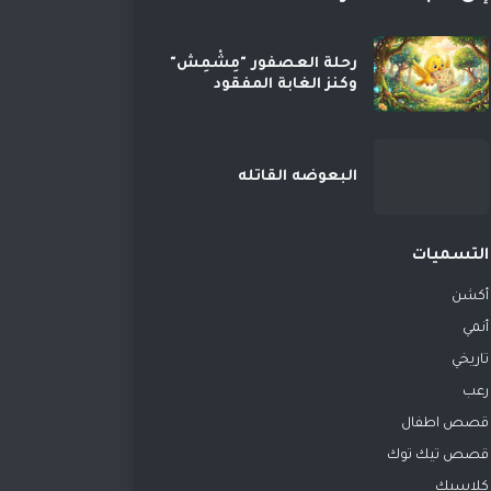
رحلة العصفور "مِشْمِش"
وكنز الغابة المفقود
البعوضه القاتله
التسميات
أكشن
أنمي
تاريخي
رعب
قصص اطفال
قصص تيك توك
كلاسيك