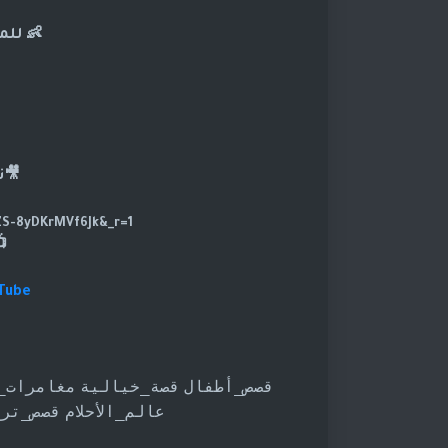
👶 للم
🎥ت
https://www.tiktok.com/@dramasod?_t=ZS-8yDKrMVf6Jk&_r=1
uTube
قصص_أطفال
قصة_خيالية
مغامرات_
عالم_الأحلام
قصص_ترب