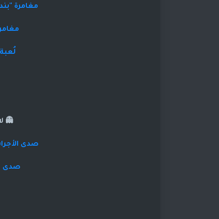
مغامرة "بند
مغامرة
لُعبة
👻 ل
صدى الأجراس
صدى ال