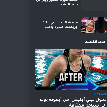
حكمه غيرت مصير رجل في
بلاط الرشيد
قضية الفتاة التي حلت
جريمتها صورة واحدة
احدث القصص
AIXELLAB
تحول بيلي آيليش: من أيقونة بوب
إلى سباحة محترفة