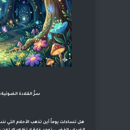
سرُّ القلادة الضوئية:
هل تساءلت يوماً أين تذهب الأحلام التي نن