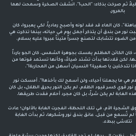
يلاً ثم صرخت بذكاء:
"الحب!"
. انشقت الصخرة وسمحت لهما
بالمرور.
هتة". كان الماء قد فقد لونه وأصبح رمادياً. لكي يعبروا، كان
ت نور من بندق أن يتذكر أجمل يوم في حياته، بينما تذكرت هي
من الضوء تتشابك لتصنع جسراً متيناً عبروا عليه بسلام.
ناك، كان الكائن المظلم يمسك بجوهرة الشمس. كان الجو بارداً
ها. لكن قلادتها بدأت تشتد ضياءً، وكأنها تستمد قوتها من
ذا تتدخلين يا صغيرة؟ النسيان أسهل من المحاربة!".
حلام هي ما يجعلنا أحياء، ولن أسمح لك بأخذها!". أمسكت نور
 نور قوي كسر قيود الظلام. لم يكن النور يحرق الظلال، بل كان
ذه الغابة لم يكن شراً، بل كان مجرد أحلام فقدت طريقها.
ق الشجرة الأم. في تلك اللحظة، انفجرت الغابة بالألوان؛ عادت
 لم تُسمع من قبل. عانق بندق نور وشكرها، ثم بدأت الغابة
تتلاشى ببطء.