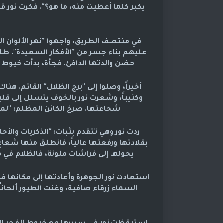
يكبر كلما أعطيت منه، ما هو؟". فكرت نور قل
في منتصف الطريق، واجهوا "نهر الألوان البا
عليهم بناء جسر من "الأفكار السعيدة". طلب
حضن والدتها الدافئ. فجأة، بدأت خيوط 
أخيراً، وصلوا إلى "برج الظلال" القاتم. ه
وكئيباً، وشعرت نور بالخوف يتسلل إلى قلب
شجاعتها. صرخ الكائن المظلم: "لما
ردت نور وهي تتقدم بثبات: "الذكريات والأ
بقلادتها ورفعتها عالياً، فانطلق منها شعاع
يحولها إلى فراشات ملونة، فالظلام في ه
استعادت نور الجوهرة وأعادتها إلى مكانها فو
السماء زرقاء صافية، وغنت الطيور ألحاناً