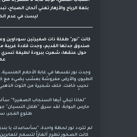
الضباب الفضي، توجد غابة لا تظهر إلا لمن ي
بلغة الرياح والأزهار تغني ألحان الصباح، ت
ليست في عدم الخو
كانت "نور" طفلة ذات ضفيرتين سوداوين وعي
صندوق جدتها القديم، وجدت قلادة غريبة 
حول عنقها، شعرت ببرودة لطيفة تسري في
عمل
وجدت نور نفسها في
غابة الأحلام المنسية
.
الطيور، والأرض مفروشة بعشب يضيء مع كل
نحيبٍ خافت. خلف شجيرة من التوت الذهبي،
"لماذا تبكي أيها السنجاب الصغير؟" سأل
حارس البوابة. لقد سرق "ظلال النسيان" جو
طلوع الفجر، ست
لم تتردد نور لحظة واحدة. "سأساعدك يا بندق
كانت الصخور تطرح ألغازاً لتسمح للعابرين ب