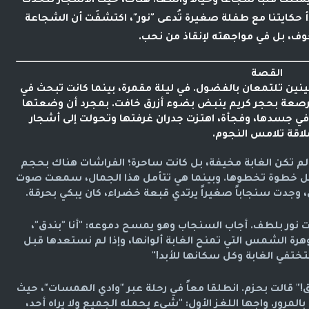
متلك قلباً شجاعاً وخيالاً واسعاً. هناك، حيث الأشجار تتحدث
بدأ حكايتنا مع طفلة صغيرة تُدعى "نور"، اكتشفَت أن الشجاعة
ف، بل في مواجهته لإنقاذ من نحب.
القصة
نين تلتمعان بالفضول. في ليلة مقمرة، بينما كانت تبحث في
مرصعة بحجر كريم ينبض بضوء أزرق خافت. بمجرد أن وضعتها
 جسدها، وفجأة، اهتزت جدران غرفتها وتحولت إلى أشجار
اقة تلامس النجوم.
 لم تكن الغابة مخيفة، بل كانت ساحرة؛ الفراشات هناك بحجم
 خطوة تخطوها. وبينما هي تتأمل هذا الجمال، سمعت صوت
 وجدت سنجاباً صغيراً يرتدي قبعة خضراء، كان يبكي بحرقة.
ت نور بلطف. أجاب السنجاب وهو يمسح دموعه: "أنا "بندق"،
هرة الشمس التي تمنح الغابة ألوانها، وإذا لم نستعدها قبل
ختفي الغابة وكل سكانها للأبد!"
!" قالت بحزم. انطلقا معاً في رحلة عبر "وادي الهمسات"، حيث
المرور. واجها اللغز الأول: "شيء يحمله الجميع ولا يراه أحد،