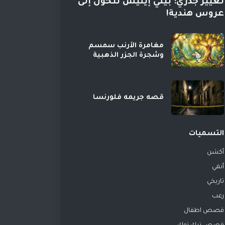
تغيير جذري: بيلي إيليش تتحول إلى
عروس هندية!
مغامرة الأرنب سمسم
وشجرة الجزر الذهبية
قصه جريمه فلورنسا
التسميات
أكشن
أنمي
تاريخي
رعب
قصص اطفال