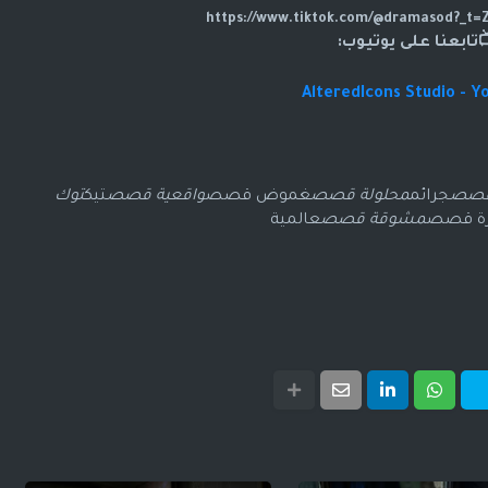
تابعنا على يوتيوب:
AlteredIcons Studio - Y
قصص
جرائم
محلولة قصص
غموض قصص
واقعية قصص
تيك
توك
ة قصص
مشوقة قصص
عالمية