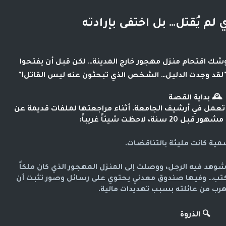
ي لم يُقتل… بل اختفى بإرادته
في ليلة باردة عام 1912، كانت الشرطة على وشك اقتحام منزل مهجور خارج المدينة… لكن قبل أن يفتحوا 
"لقد وجدت الدليل… الشخص الذي تبحثون عنه ليس القاتل!"
🕰️
بداية القصة
، باحثة شابة في التاريخ تعمل في أرشيف الجامعة. أثناء مراجعتها لملفات قديمة عن 
، لاحظت شيئاً غريباً:
رسمية كانت مليئة بالتناقضات.
قررت إيما البحث بنفسها. تتبعت آخر مكان شوهد فيه الرجل، ووصلت إلى المنزل المهجور الذي كان ملكاً 
لعائلته. هناك وجدت غرفة سرية خلف رف الكتب… وفيها صندوق معدني يحتوي على رسائل وصور تثبت أن 
 هرب من عائلته بسبب تهديدات مالية.
🔍
الذروة