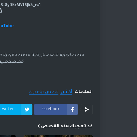
https://www.tiktok.com/@dramasod?_t=ZS-8yDKrMVf6Jk&_r=1
ouTube
قصص
اجنبية قصص
تاريخية قصص
حقيقية 
قصص
قصير
العلامات:
أكشن
قصص تيك توك
Twitter
Facebook
قد تعجبك هذه القصص