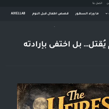
ن
اتصل بنا
ما وراء السطور
قصص اطفال قبل النوم
AIXELLAB
-
 يُقتل… بل اختفى بإرادته