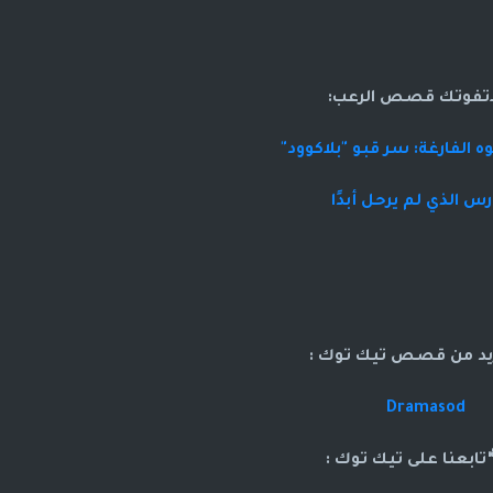
اتفوتك قصص الرعب:
 الفارغة: سر قبو "بلاكوود"
رس الذي لم يرحل أبدًا
د من قصص تيك توك :
Dramasod
بعنا على تيك توك :