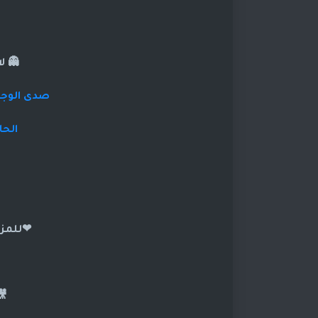
👻 ل
صدى الوجوه
الحا
❤للمزي
🎥تا