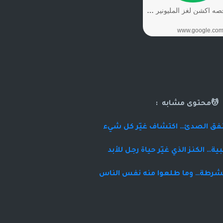
💆محتوى مشابه :
النفق الصدئ… اكتشاف غيّر كل شيء
ية… الكنز الذي غيّر حياة رجل للأبد
الشرطة… وما طلعوا منه نفس الناس