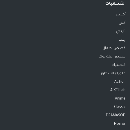
التسميات
أكشن
أنمي
تاريخي
رعب
قصص اطفال
قصص تيك توك
كلاسيك
ما وراء السطور
Action
AIXELLab
Anime
Classic
DRAMASOD
Horror