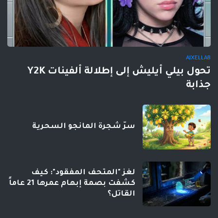
AIXELLAB
تحول بيلي أيليش إلى إطلالة ألفينات Y2K
جذابة
سرّ شجرة المانجو السحرية
لغز "المتحف المفقود": كيف
كشفت بصمة إبهام عمرها 21 عاماً
القاتل؟