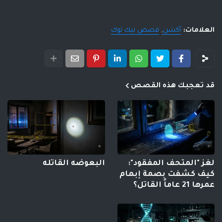
العلامات:
أكشن
قصص تيك توك
قد تعجبك هذه القصص
لغز "المتحف المفقود":
البعوضه القاتله
كيف كشفت بصمة إبهام
عمرها 21 عاماً القاتل؟