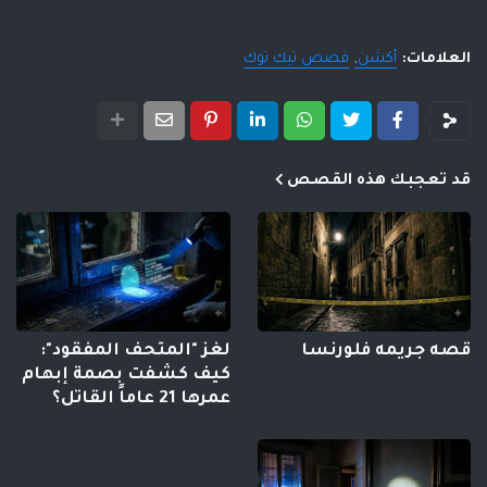
العلامات:
أكشن
قصص تيك توك
قد تعجبك هذه القصص
قصه جريمه فلورنسا
لغز "المتحف المفقود":
كيف كشفت بصمة إبهام
عمرها 21 عاماً القاتل؟