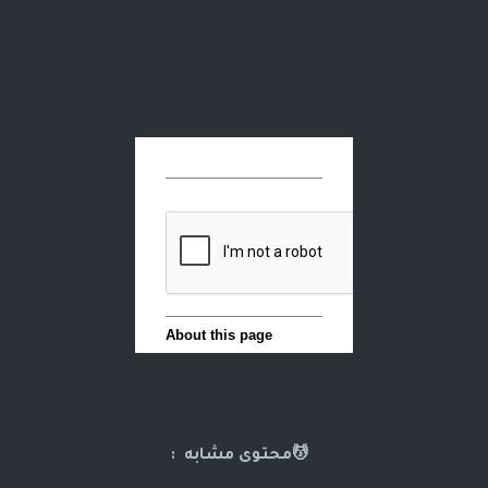
💆محتوى مشابه :