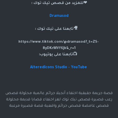
❤للمزيد من قصص تيك توك :
Dramasod
🎥تابعنا على تيك توك :
https://www.tiktok.com/@dramasod?_t=ZS-
8yDKrMVf6Jk&_r=1
📺تابعنا على يوتيوب:
AlteredIcons Studio - YouTube
قصة جريمة حقيقية اختفاء آنجيلا جرائم عالمية محلولة قصص
رعب قصيرة قصص تيك توك لغز اختفاء قضايا قديمة محلولة
قصص غامضة قصص جرائم واقعية قصة قصيرة مرعبة