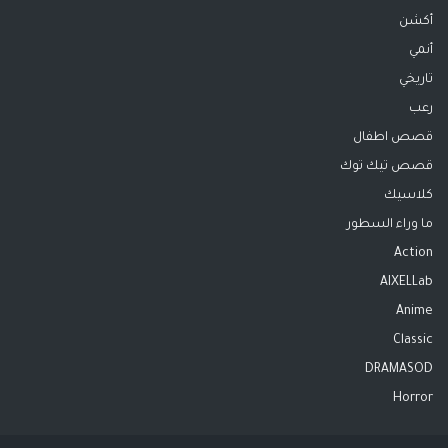
أكشن
أنمي
تاريخي
رعب
قصص اطفال
قصص تيك توك
كلاسيك
ما وراء السطور
Action
AIXELLab
Anime
Classic
DRAMASOD
Horror