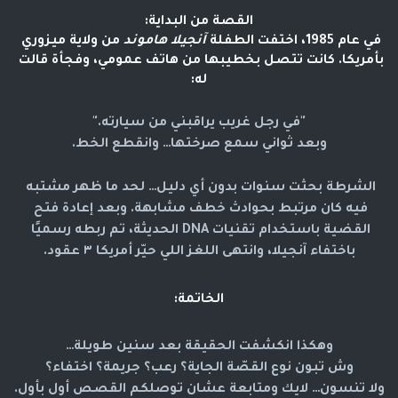
القصة من البداية:
في عام 1985، اختفت الطفلة 
آنجيلا هاموند
 من ولاية ميزوري 
بأمريكا. كانت تتصل بخطيبها من هاتف عمومي، وفجأة قالت 
له:
"في رجل غريب يراقبني من سيارته."
وبعد ثواني سمع صرختها… وانقطع الخط.
الشرطة بحثت سنوات بدون أي دليل… لحد ما ظهر مشتبه 
فيه كان مرتبط بحوادث خطف مشابهة. وبعد إعادة فتح 
القضية باستخدام تقنيات DNA الحديثة، تم ربطه رسميًا 
باختفاء آنجيلا، وانتهى اللغز اللي حيّر أمريكا ٣ عقود.
الخاتمة:
وهكذا انكشفت الحقيقة بعد سنين طويلة…
وش تبون نوع القصّة الجاية؟ رعب؟ جريمة؟ اختفاء؟
ولا تنسون… لايك ومتابعة عشان توصلكم القصص أول بأول.