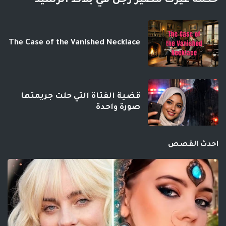
حكمه غيرت مصير رجل في بلاط الرشيد
The Case of the Vanished Necklace
قضية الفتاة التي حلت جريمتها
صورة واحدة
احدث القصص