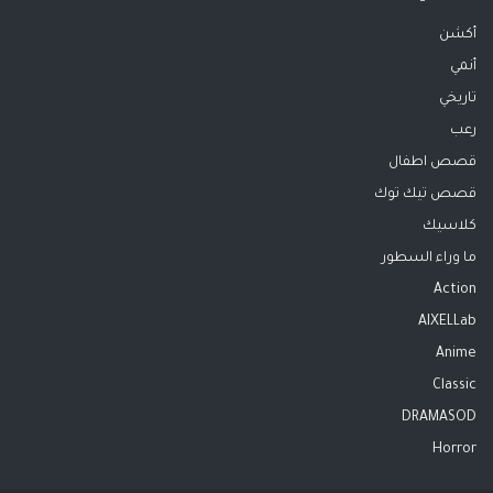
أكشن
أنمي
تاريخي
رعب
قصص اطفال
قصص تيك توك
كلاسيك
ما وراء السطور
Action
AIXELLab
Anime
Classic
DRAMASOD
Horror