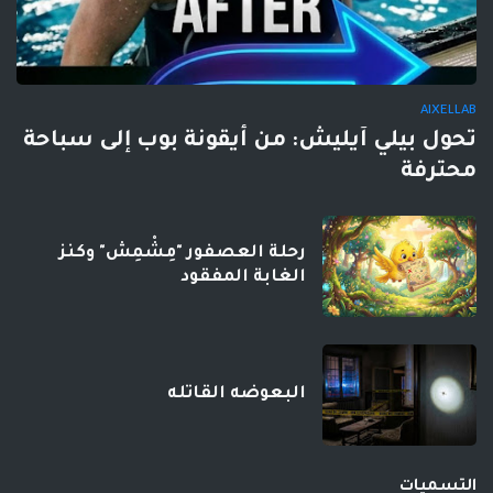
AIXELLAB
تحول بيلي آيليش: من أيقونة بوب إلى سباحة
محترفة
رحلة العصفور "مِشْمِش" وكنز
الغابة المفقود
البعوضه القاتله
التسميات