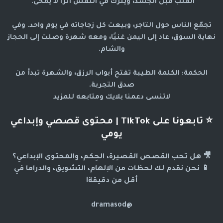
القلب قبل الجسد، ويترك في النفس أثرًا لا يُمحى."
تجمّع الناس حول التاجر، وبيعت كل زجاجاته في يوم واحد. وفي
نهاية السوق، عاد إلى اليمن غنيًا، ومعه شهرة وصلت إلى الحجاز
والشام.
الحكمة: الكلمة الطيبة تفتح أبواب الرزق، والشهرة تبدأ من
صدق التجربة.
لاتنسى دعمنا بلايك ومتابعه للمزيد
⭐ تابعونا على TikTok | محتوى قصصي وإبداعي
يومي
🎥 هل تحب القصص القصيرة، الحِكم، والمحتوى الإبداعي؟
📱 نحن نقدم لك لحظات من الإلهام، التشويق، والدراما في
أقل من دقيقة!
@dramasod