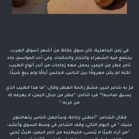
في زمن الجاهلية، كان سوق عكاظ من أشهر أسواق العرب،
يجتمع فيه الشعراء والتجار والحكماء. وفي أحد المواسم، جاء
تاجر عطر من اليمن، يحمل معه زجاجات من أندر أنواع الطيب،
لكنه لم يكن معروفًا بين الناس، فجلس أيامًا ولم يبع شيئًا.
مرّ به شاعر كبير، فشمّ رائحة العطر وقال: "ما هذا الطيب الذي
يسبق صاحبه؟" فرد التاجر: "عطر من جبال اليمن، لا يعرفه إلا
من جربه."
فقال الشاعر: "أعطني زجاجة، وسأجعل الناس يتهافتون
عليك." في اليوم التالي، وقف الشاعر في وسط السوق وأنشد:
"من أراد طيبًا لا يُنسى، فليطلبه من تاجر اليمن، طيبٌ يُحيي