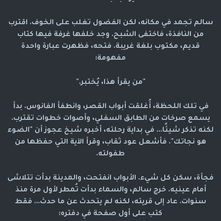
سالم تجمد في مكانه، لكن الفضول تغلب على الخوف. اقترب
من النافذة، فاختفى الشبح. وجد خلفها غرفة فيها كتاب
قديم، مكتوب بلغة غريبة. فتحه، فظهرت عبارة واحدة
مفهومة:
"من يقرأ هذا، يُختبر."
في تلك اللحظة، أُغلقت أبواب القصر، وانطفأ الفانوس. بدأ
يسمع صرخات من الطابق السفلي، وأصوات خطوات تقترب.
لكنه تذكر شيئًا... في بداية رحلته، أخبره شيخ عجوز أن "الضوء
هو نجاتك". فأشعل عود ثقاب، وقرأ الآية التي حفظها من
طفولته.
فجأة، سكن كل شيء. الأبواب انفتحت، والمدينة بدأت تتلاشى
أمام عينيه. خرج سالم، والسماء بدأت تُمطر لأول مرة منذ
سنوات. عاد إلى قريته، لكنه لم يتحدث عن ما حدث... فقط
كتب على أول صفحة في دفتره: