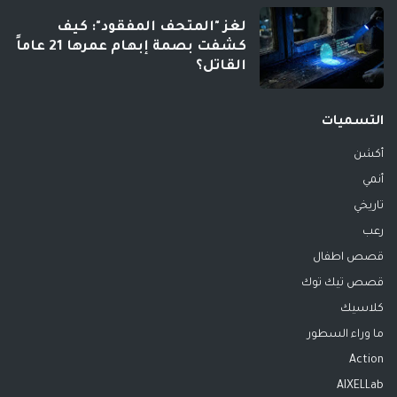
لغز "المتحف المفقود": كيف
كشفت بصمة إبهام عمرها 21 عاماً
القاتل؟
التسميات
أكشن
أنمي
تاريخي
رعب
قصص اطفال
قصص تيك توك
كلاسيك
ما وراء السطور
Action
AIXELLab