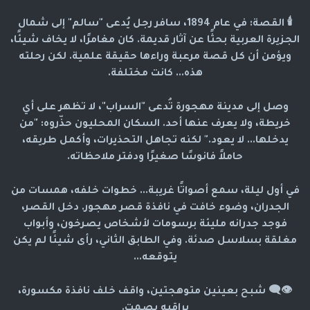
🕯️ القصة: في عام 1894، سافر رجل يُدعى "سالم" إلى شمال
الجزيرة العربية بحثًا عن آثار قديمة. كان مغامرًا، لا يخاف شيئًا،
ويؤمن أن كل قصة مرعبة وراءها حقيقة علمية. لكن رحلته
هذه... كانت مختلفة.
وصل إلى مدينة مهجورة تُدعى "السراب"، لا تظهر على أي
خريطة، ولا يعرف عنها أحد. السكان المحليون حذّروه: "من
يدخلها... لا يعود." لكنه تجاهل التحذيرات، وأكمل طريقه،
حاملاً فانوسًا صغيرًا ودفتر ملاحظاته.
في أول ليلة، سمع أصواتًا غريبة... خطوات خلفه، همسات من
الجدران، وضوء خافت في نافذة قصر مهجور. دخل القصر،
فوجد جدرانه مليئة برسومات لأشخاص يصرخون، وأبواب
مغلقة بسلاسل صدئة. وفي الطابق الثاني، رأى شيئًا لم يكن
يتوقعه...
👁️‍🗨️ شبح بعينين متوهجتين، واقف خلف نافذة مكسورة،
يراقبه بصمت.