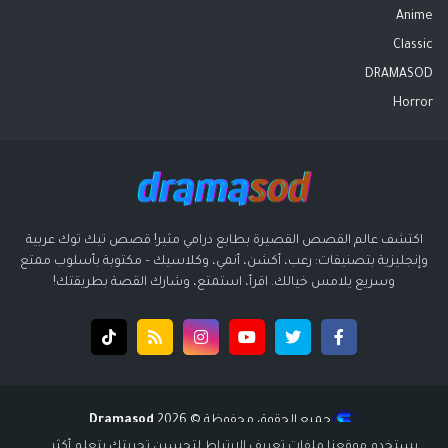
Anime
Classic
DRAMASOD
Horror
اكتشف عالم القصص القصيرة بطابع درامي مثير! قصص تيك توك عربية
وإنجليزية بتصنيفات: رعب، أكشن، أنمي، وكلاسيك – مكتوبة بأسلوب ممتع
وسريع يلامس خيالك. اقرأ، استمتع، وشارك القصة بطريقتك!
جميع الحقوق محفوظة ©️ 2026
Dramasod
قالب بواسطة
قالب سوبر ميجا - supermega
| تصميم
انتشار ديجيتال
يستخدم موقعنا ملفات تعريف الارتباط لتحسين تجربتك.
يتعلم أكثر