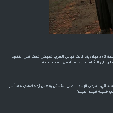
عندما انتصر العرب على الغساسنة في سنة 580 ميلادية، كانت قبائل العرب تعيش تحت ظل النفوذ
طر على الشام عبر حلفائه من الغساسنة.
ساني، يفرض الإتاوات على القبائل ويهين زعماءهم، مما أثار
 قبيلة قيس عيلان.