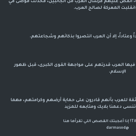
انقض عليهم فرسان العرب من الجانبين، فحدثت فوضى في
قلبت المعركة لصالح العرب.
 وعتاداً، إلا أن العرب انتصروا بذكائهم وشجاعتهم.
ت فيها العرب قدرتهم على مواجهة القوى الكبرى، قبل ظهور
الإسلام.
 الثقة للعرب بأنهم قادرون على حماية أرضهم وكرامتهم، مهما
اتنسى دعمنا بلايك ومتابعه للمزيد
@darmasod