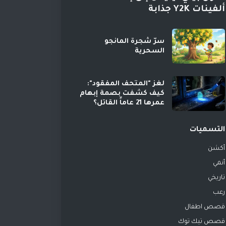
ألفينات Y2K جذابة
سرّ شجرة المانجو
السحرية
لغز "المتحف المفقود":
كيف كشفت بصمة إبهام
عمرها 21 عاماً القاتل؟
التسميات
أكشن
أنمي
تاريخي
رعب
قصص اطفال
قصص تيك توك