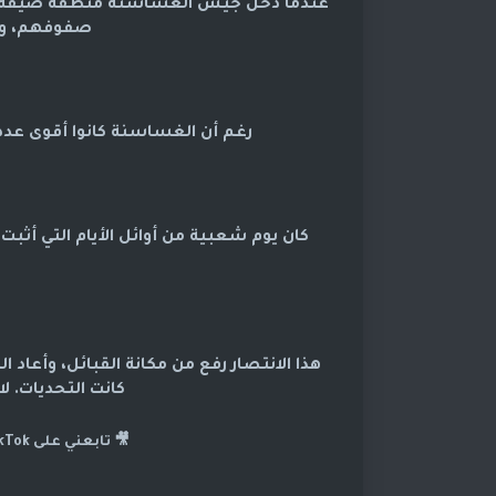
عندما دخل جيش الغساسنة منطقة ضيقة، 
صفوفهم، وان
رغم أن الغساسنة كانوا أقوى عدداً
كان يوم شعبية من أوائل الأيام التي أثب
هذا الانتصار رفع من مكانة القبائل، وأعاد
كانت التحديات. ل
🎥 تابعني على TikTok! إذا أعجبتك القصص اللي تقرأها هنا