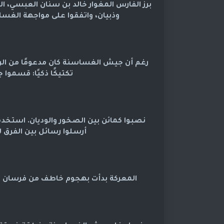
برز الفارس المغوار خالد بن سنان العبسي،
وذبيان، واتفقوا على مواجهة الغس
رغم أن جيش الغساسنة كان مدعومًا من الروم
تكتيكًا ذكيًا: قسمو
نصبوا كمائن بين الصخور والوديان. استخدمو
أرسلوا رسائل بين الفرق لر
المعركة بدأت بهجوم خاطف من فرسان ع