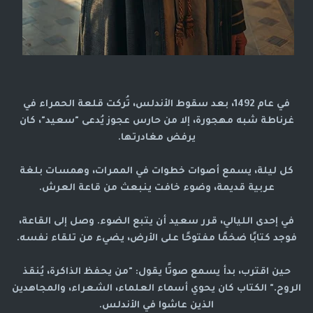
في عام 1492، بعد سقوط الأندلس، تُركت قلعة الحمراء في
غرناطة شبه مهجورة، إلا من حارس عجوز يُدعى "سعيد"، كان
يرفض مغادرتها.
كل ليلة، يسمع أصوات خطوات في الممرات، وهمسات بلغة
عربية قديمة، وضوء خافت ينبعث من قاعة العرش.
في إحدى الليالي، قرر سعيد أن يتبع الضوء. وصل إلى القاعة،
فوجد كتابًا ضخمًا مفتوحًا على الأرض، يضيء من تلقاء نفسه.
حين اقترب، بدأ يسمع صوتًا يقول: "من يحفظ الذاكرة، يُنقذ
الروح." الكتاب كان يحوي أسماء العلماء، الشعراء، والمجاهدين
الذين عاشوا في الأندلس.