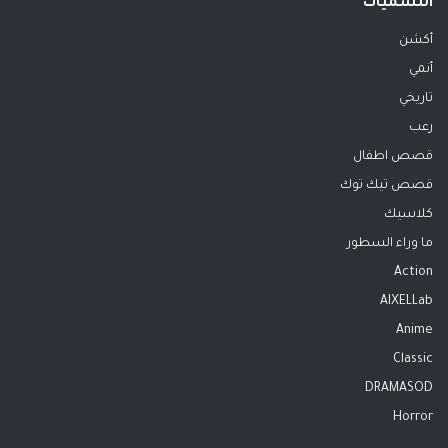
التسميات
أكشن
أنمي
تاريخي
رعب
قصص اطفال
قصص تيك توك
كلاسيك
ما وراء السطور
Action
AIXELLab
Anime
Classic
DRAMASOD
Horror