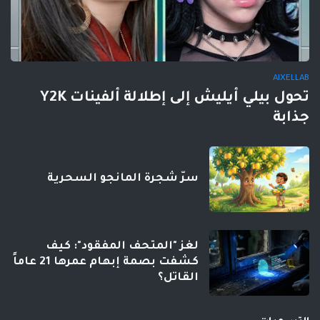
AIXELLAB
تحول بيلي أيليش إلى إطلالة ألفينات Y2K
جذابة
سرّ شجرة المانجو السحرية
لغز "المتحف المفقود": كيف
كشفت بصمة إبهام عمرها 21 عاماً
القاتل؟