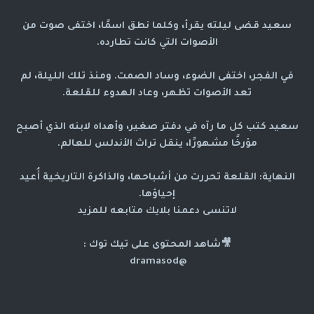
سعيد قضى ليلته يقرأ، وكلما نطق اسمًا، اختفى صوت من
الأصوات التي كانت تطارده.
في الفجر، اختفى الضوء، وساد الصمت. ومنذ تلك الليلة، لم
تعد الأصوات تظهر، وعاد الهدوء للقلعة.
سعيد كتب كل ما رآه في دفتر صغير، وأهداه لابنه الذي أصبح
مؤرخًا مشهورًا، ينقل تراث الأندلس للعالم.
النهاية: القلعة تحررت من أشباحها، والذاكرة التاريخية أُعيد
إحياؤها.
لاتنسى دعمنا بلايك متابعه للمزيد
🎥شاهد المحتوى على تيك توك :
@dramasod