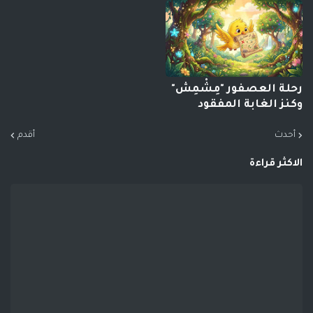
رحلة العصفور "مِشْمِش"
وكنز الغابة المفقود
أحدث
أقدم
الاكثر قراءة