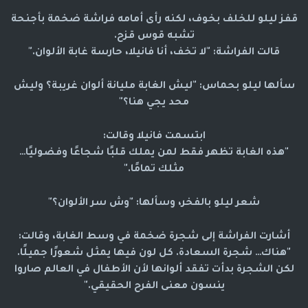
قفز ليلو للخلف بخوف، لكنه رأى أمامه
فراشة ضخمة
بأجنحة
تشبه قوس قزح.
قالت الفراشة: "لا تخف، أنا فانيلا، حارسة غابة الألوان."
سألها ليلو بحماس: "ليش الغابة مليانة ألوان غريبة؟ وليش
محد يجي هنا؟"
ابتسمت فانيلا وقالت:
"هذه الغابة تظهر فقط لمن يملك قلبًا شجاعًا وفضوليًا…
مثلك تمامًا."
شعر ليلو بالفخر، وسألها: "وش سر الألوان؟"
أشارت الفراشة إلى شجرة ضخمة في وسط الغابة، وقالت:
"هناك… شجرة السعادة. كل لون فيها يمثل شعورًا جميلًا.
لكن الشجرة بدأت تفقد ألوانها لأن الأطفال في العالم صاروا
ينسون معنى الفرح الحقيقي."