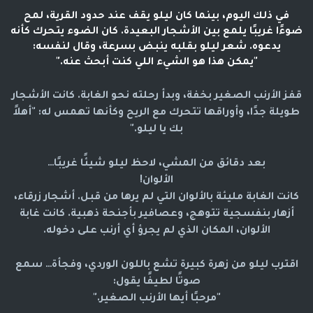
في ذلك اليوم، بينما كان ليلو يقف عند حدود القرية، لمح
ضوءًا غريبًا يلمع بين الأشجار البعيدة. كان الضوء يتحرك كأنه
يدعوه. شعر ليلو بقلبه ينبض بسرعة، وقال لنفسه:
"يمكن هذا هو الشيء اللي كنت أبحث عنه."
قفز الأرنب الصغير بخفة، وبدأ رحلته نحو الغابة. كانت الأشجار
طويلة جدًا، وأوراقها تتحرك مع الريح وكأنها تهمس له: "أهلاً
بك يا ليلو."
بعد دقائق من المشي، لاحظ ليلو شيئًا غريبًا…
الألوان!
كانت الغابة مليئة بالألوان التي لم يرها من قبل. أشجار زرقاء،
أزهار بنفسجية تتوهج، وعصافير بأجنحة ذهبية. كانت غابة
الألوان، المكان الذي لم يجرؤ أي أرنب على دخوله.
اقترب ليلو من زهرة كبيرة تشع باللون الوردي، وفجأة… سمع
صوتًا لطيفًا يقول:
"مرحبًا أيها الأرنب الصغير."