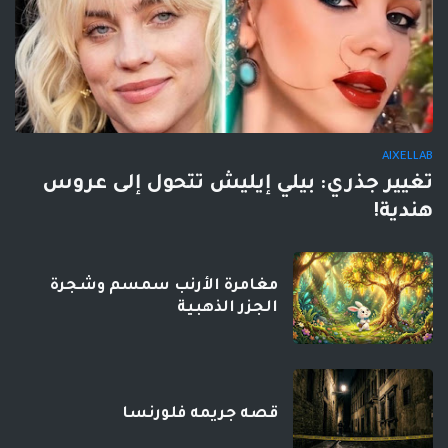
AIXELLAB
تغيير جذري: بيلي إيليش تتحول إلى عروس
هندية!
مغامرة الأرنب سمسم وشجرة
الجزر الذهبية
قصه جريمه فلورنسا