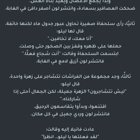
وبدأ يجمع الأغصان ويعيد بناء العش.
ضحكت العصافير بسعادة، وانتشر لون أصفر دافئ في الغابة.
ثانيًا، رأى سلحفاة صغيرة تحاول عبور جدول ماء لكنها خائفة.
قال لها ليلو:
"أنا معك، لا تخافين."
حملها على ظهره وقفز بين الصخور حتى وصلت.
ابتسمت السلحفاة وقالت: "أنت شجاع فعلًا."
فانتشر لون أزرق لامع في الغابة.
ثالثًا، وجد مجموعة من الفراشات تتشاجر على زهرة واحدة.
قال ليلو:
"ليش تتشاجرون؟ الزهرة جميلة، لكن الجمال أحلى إذا
شاركناه."
اقتنعوا، وبدأوا يتقاسمون الرحيق.
فانتشر لون وردي جميل في كل مكان.
عادت فانيلا إليه وقالت:
"لقد فعلتها يا ليلو… انظر!"