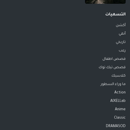
التسميات
أكشن
أنمي
تاريخي
رعب
قصص اطفال
قصص تيك توك
كلاسيك
ما وراء السطور
Action
AIXELLab
Anime
Classic
DRAMASOD