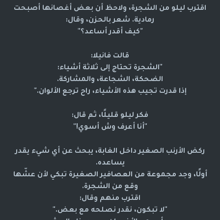
اقترب ليلو من الشجرة، ولاحظ أن بعض أغصانها أصبحت
رمادية. شعر بالحزن، وقال:
"كيف أقدر أساعد؟"
قالت فانيلا:
"الشجرة تحتاج إلى ثلاثة أشياء:
الضحكة، الشجاعة، والمشاركة.
إذا قدرت تجيب هذه الأشياء، راح ترجع الألوان."
فكر ليلو قليلًا، ثم قال:
"أنا أعرف وش أسوي!"
ركض الأرنب الصغير داخل الغابة، يبحث عن أي شيء يقدر
يساعده.
أولًا، وجد مجموعة من العصافير الصغيرة تبكي لأن عشّها
وقع من الشجرة.
اقترب منهم وقال:
"لا تبكون، نقدر نصلحه مع بعض."