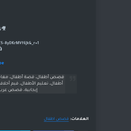
🎥ت
https://www.tiktok.com/@dramasod?_t=ZS-8yDKrMVf6Jk&_r=1
be
قصص أطفال، قصة أطفال، مغامرات
أطفال، تعليم الأطفال، قيم أخلاق
إيجابية، قصص عرب
العلامات:
قصص اطفال