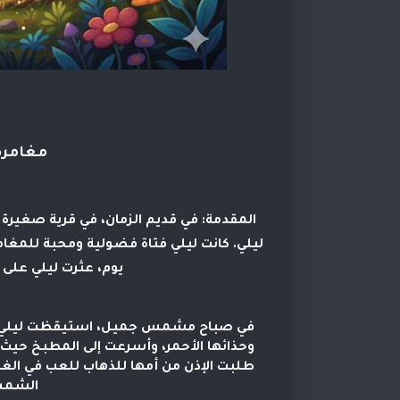
مغامرة
المقدمة:
في قديم الزمان، في قرية صغيرة
ليلي. كانت ليلي فتاة فضولية ومحبة للمغا
يوم، عثرت ليلي على ش
في صباح مشمس جميل، استيقظت ليلي مبكر
وحذائها الأحمر، وأسرعت إلى المطبخ حيث 
طلبت الإذن من أمها للذهاب للعب في الغاب
الشمس،