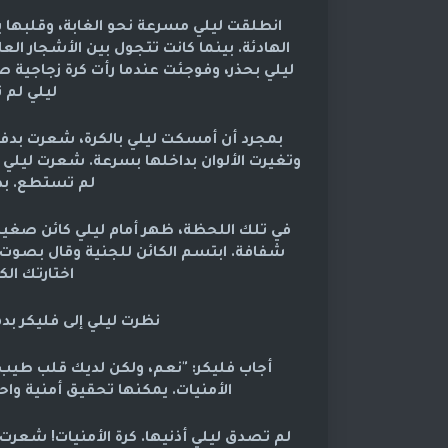
انطلقت ليلي مسرعة نحو الغابة، وقلبها ي
الهادئة. بينما كانت تتجول بين الأشجار الع
ليلي بحذر، وفوجئت عندما رأت كرة زجاجية ص
ليلي لم 
بمجرد أن أمسكت ليلي بالكرة، شعرت بدفء 
وتغيرت الألوان بداخلها بسرعة. شعرت ليلي 
لم تستطع. بدت
في تلك اللحظة، ظهر أمام ليلي كائن صغير 
شفافة. ابتسم الكائن للجنية وقال بصوت رقي
اختارتك الك
نظرت ليلي إلى فليكر ب
أجاب فليكر: "نعم، ولكن لديك قلب طيب و
الأمنيات. يمكنها تحقيق أمنية واحد
لم تصدق ليلي أذنيها. كرة الأمنيات! شعر