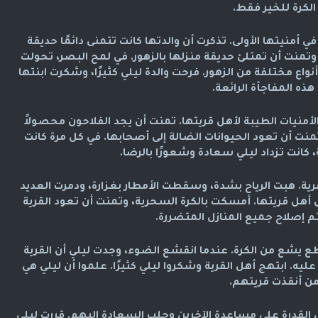
الكرة للخير فقط.
 أمنيتها الأولى. تذكرت أن والدتها كانت تتمنى دائمًا حديقة
 وتمنت أن تمتلئ حديقة منزلها بالزهور. في لمح البصر، تحولت
نواع مختلفة من الزهور. فرحت والدة ليلي كثيرًا، وشكرت ابنتها
هذه المفاجأة الرائعة.
لأمنيات الطيبة لأهل قريتها. تمنت أن يجد الفلاحون محصولاً
نت أن تعود الحيوانات الضالة إلى أصحابها. في كل مرة كانت
 كانت تزداد ليلي سعادة وشعورًا بالرضا.
قرية. هبت الرياح بشدة، وسقطت الأمطار بغزارة، ودمرت العديد
 أهل قريتها. أمسكت بالكرة السحرية، وتمنت أن تعود القرية
تم إصلاح جميع المنازل المتضررة.
يشع من الكرة. عندما انقشع الضوء، وجدت ليلي أن القرية
يه. ابتهج أهل القرية وشكروا ليلي كثيرًا. علموا أن ليلي هي
ن أنقذت قريتهم.
ي القدرة على مساعدة الآخرين وجلب السعادة إليهم. قررت ليلي