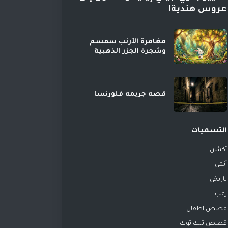
عروس هندية!
مغامرة الأرنب سمسم
وشجرة الجزر الذهبية
قصه جريمه فلورنسا
التسميات
أكشن
أنمي
تاريخي
رعب
قصص اطفال
قصص تيك توك