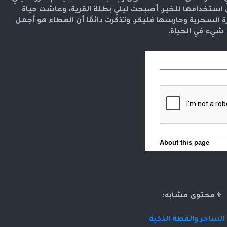
 استخدامها للخير. أصبحت ليلي بطلة القرية، وعاشت حياة
رة السحرية وحارسها فليكر. وتذكرت دائمًا أن العطاء هو أجمل
شيء في الحياة.
👦محتوى مشابه:
 الساحر والقطة الذكية