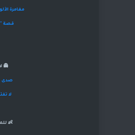
مغامرة الألو
قصة "ل
👻 ل
صدى ال
لا تف
👶 للم