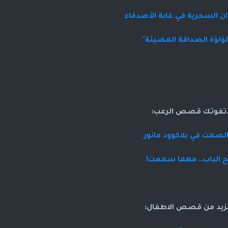
ان السحرية في غابة الأصدقاء
ؤلؤة الصداقة المضيئة"
اتفوتك قصص الرعب:
صمت في بلاكوود مانور
تح الباب… مهما سمعت!
زيد من قصص الاطفال: