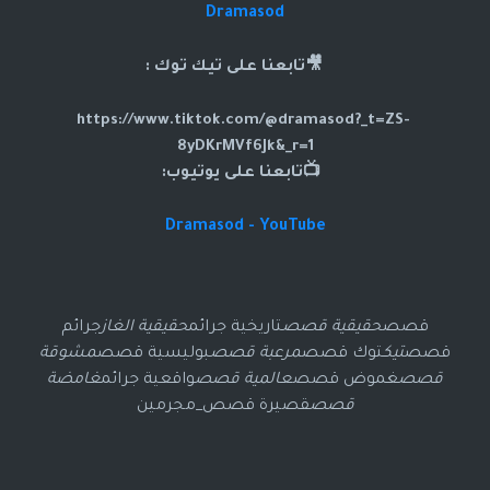
Dramasod
🎥تابعنا على تيك توك :
https://www.tiktok.com/@dramasod?_t=ZS-
8yDKrMVf6Jk&_r=1
📺تابعنا على يوتيوب:
Dramasod - YouTube
قصص
حقيقية قصص
تاريخية جرائم
حقيقية الغاز
جرائم
قصص
تيك
توك قصص
مرعبة قصص
بوليسية قصص
مشوقة
قصص
غموض قصص
عالمية قصص
واقعية جرائم
غامضة
قصص
قصيرة قصص_مجرمين