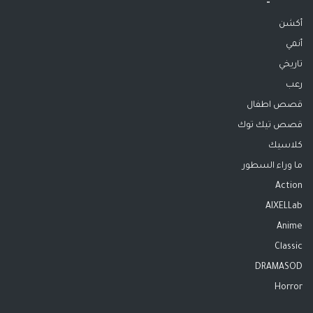
أكشن
أنمي
تاريخي
رعب
قصص اطفال
قصص تيك توك
كلاسيك
ما وراء السطور
Action
AIXELLab
Anime
Classic
DRAMASOD
Horror