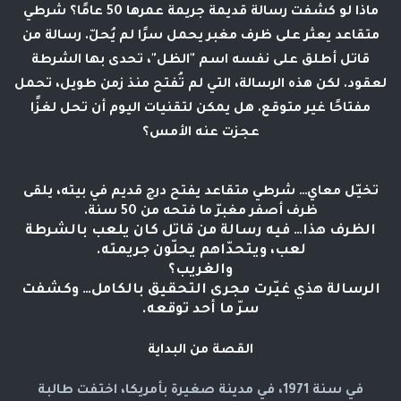
ماذا لو كشفت رسالة قديمة جريمة عمرها 50 عامًا؟ شرطي
متقاعد يعثر على ظرف مغبر يحمل سرًا لم يُحلّ. رسالة من
قاتل أطلق على نفسه اسم "الظل"، تحدى بها الشرطة
لعقود. لكن هذه الرسالة، التي لم تُفتح منذ زمن طويل، تحمل
مفتاحًا غير متوقع. هل يمكن لتقنيات اليوم أن تحل لغزًا
عجزت عنه الأمس؟
تخيّل معاي… شرطي متقاعد يفتح درج قديم في بيته، يلقى
ظرف أصفر مغبرّ ما فتحه من 50 سنة.
الظرف هذا… فيه رسالة من قاتل كان يلعب بالشرطة
لعب، ويتحدّاهم يحلّون جريمته.
والغريب؟
الرسالة هذي غيّرت مجرى التحقيق بالكامل… وكشفت
سرّ ما أحد توقعه.
القصة من البداية
في سنة 1971، في مدينة صغيرة بأمريكا، اختفت طالبة