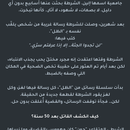
جامعية اسمها
إلين
. الشرطة بحثت عنها أسابيع بدون أي
دليل. لا بصمات، لا شهود، لا آثار… كأنها تبخرت.
بعد شهرين، وصلت للشرطة رسالة غريبة من شخص يلقّب
نفسه بـ
"الظل"
.
كتب فيها:
"لن تجدوا الجثة… إلا إذا عرفتم سرّي."
الشرطة وقتها اعتقدت إنه مجرد مختلّ يحب يجذب الانتباه،
لكن بعد أيام تم العثور على حقيبة تخص الضحية في المكان
اللي وصفه بالضبط.
بدأت سلسلة رسائل من "الظل"، كل رسالة فيها لغز، وكل
لغز يقود الشرطة لقطعة جديدة من الحقيقة.
لكن… فجأة توقفت الرسائل، والقضية أُغلقت بدون حل.
كيف انكشف القاتل بعد 50 سنة؟