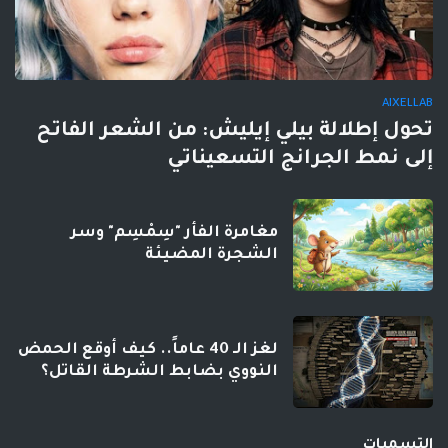
AIXELLAB
تحول إطلالة بيلي إيليش: من الشعر الفاتح
إلى نمط الجرانج التسعيناتي
مغامرة الفأر "سِمْسِم" وسر
الشجرة المضيئة
لغز الـ 40 عاماً.. كيف أوقع الحمض
النووي بضابط الشرطة القاتل؟
التسميات