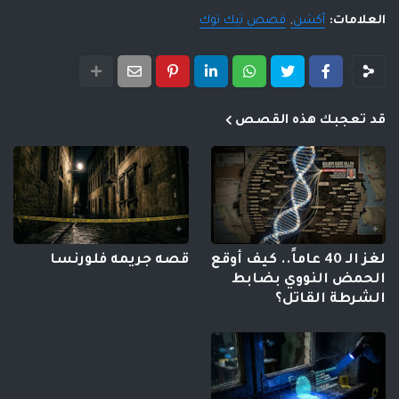
العلامات:
أكشن
قصص تيك توك
قد تعجبك هذه القصص
لغز الـ 40 عاماً.. كيف أوقع
قصه جريمه فلورنسا
الحمض النووي بضابط
الشرطة القاتل؟