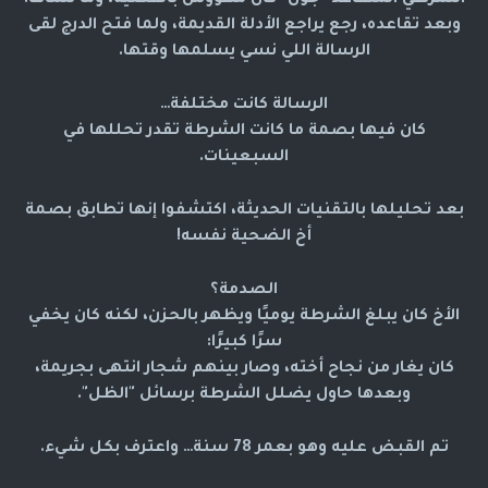
الشرطي المتقاعد "جون" كان مهووس بالقضية، وما نساها.
وبعد تقاعده، رجع يراجع الأدلة القديمة، ولما فتح الدرج لقى
الرسالة اللي نسي يسلمها وقتها.
الرسالة كانت مختلفة…
كان فيها بصمة ما كانت الشرطة تقدر تحللها في
السبعينات.
بعد تحليلها بالتقنيات الحديثة، اكتشفوا إنها تطابق بصمة
أخ الضحية نفسه!
الصدمة؟
الأخ كان يبلغ الشرطة يوميًا ويظهر بالحزن، لكنه كان يخفي
سرًا كبيرًا:
كان يغار من نجاح أخته، وصار بينهم شجار انتهى بجريمة،
وبعدها حاول يضلل الشرطة برسائل "الظل".
تم القبض عليه وهو بعمر 78 سنة… واعترف بكل شيء.