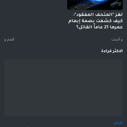
لغز "المتحف المفقود":
كيف كشفت بصمة إبهام
عمرها 21 عاماً القاتل؟
أحدث
أقدم
الاكثر قراءة
تاريخي