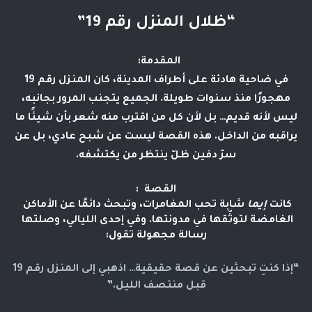
“ظلال المنزل رقم 19”
المقدمة:
في ضاحية هادئة على أطراف المدينة، كان المنزل رقم 19
مهجورًا منذ سنوات طويلة. الجميع يتجنب المرور بجانبه،
ليس لأنه قديم… بل لأن كل من اقترب منه شعر بأن شيئًا ما
يراقبه من الداخل. هذه القصة ليست عن شبح عادي، بل عن
سرّ دفين ظلّ ينتظر من يكتشفه.
القصة :
كانت 
إيما
 شابة تحب المغامرات، وتبحث دائمًا عن الأماكن 
الغامضة لتوثّقها في مدونتها. وفي إحدى الليالي، وصلتها 
رسالة مجهولة تقول:
“إذا كنتِ تبحثين عن قصة حقيقية… اذهبي إلى المنزل رقم 19
قبل منتصف الليل.”