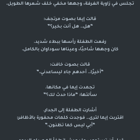
تجلس في زاوية الغرفة، وجهها مخفي خلف شعرها الطويل.
قالت إيما بصوت مرتجف:
“هل… هل أنت بخير؟”
رفعت الطفلة رأسها ببطء شديد.
كان وجهها شاحبًا، وعيناها سوداوان بالكامل.
قالت بصوت خافت:
“أخيرًا… أحدهم جاء ليساعدني.”
تجمدت إيما في مكانها.
سألتها: “ماذا حدث لك؟”
أشارت الطفلة إلى الجدار.
اقتربت إيما لترى… فوجدت كلمات محفورة بالأظافر:
“أبي ليس كما تظنون.”