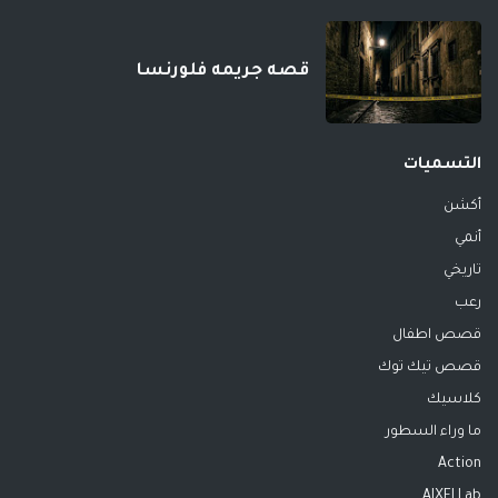
قصه جريمه فلورنسا
التسميات
أكشن
أنمي
تاريخي
رعب
قصص اطفال
قصص تيك توك
كلاسيك
ما وراء السطور
Action
AIXELLab