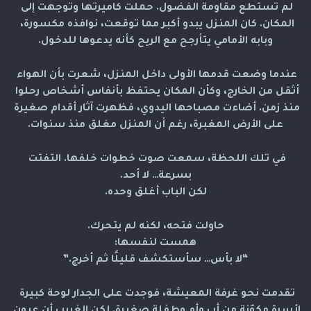
لم تستطع مقاومة الفضول. حملت كاميرتها وتوجهت إلى 
المكان. كان المنزل يبدو أكبر مما توقعت، نوافذه مكسورة، 
وبابه الأمامي يتأرجح مع الريح كأنه يدعوها للدخول.
عندما وضعت قدمها الأولى داخل المنزل، شعرت بأن الهواء 
أثقل من الخارج، وكأن المكان يحتفظ بأنفاس أشخاص رحلوا 
منذ زمن. أضاءت مصباحها اليدوي، فظهرت آثار أقدام صغيرة 
على الأرض المغبرة، رغم أن المنزل مغلق منذ سنوات.
في تلك اللحظة، سمعت صوت خطوات خلفها. التفتت 
بسرعة… لا أحد.
لكن الباب أغلق وحده.
حاولت فتحه، لكنه لم يتحرك.
همست لنفسها:
“لا بأس… سأستكشف قليلًا ثم أخرج.”
تقدمت نحو غرفة المعيشة، فوجدت على الجدار لوحة كبيرة 