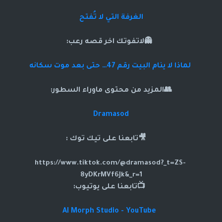
الغرفة التي لا تُفتح
👻لاتفوتك اخر قصه رعب:
لماذا لا ينام البيت رقم 47… حتى بعد موت سكانه
👥المزيد من محتوى ماوراء السطور:
Dramasod
🎥تابعنا على تيك توك :
https://www.tiktok.com/@dramasod?_t=ZS-
8yDKrMVf6Jk&_r=1
📺تابعنا على يوتيوب:
AI Morph Studio - YouTube