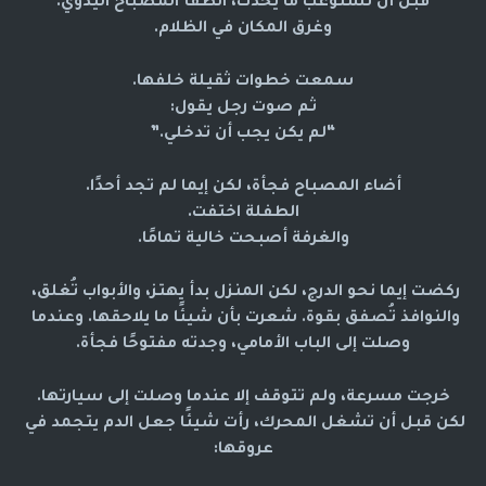
قبل أن تستوعب ما يحدث، انطفأ المصباح اليدوي.
وغرق المكان في الظلام.
سمعت خطوات ثقيلة خلفها.
ثم صوت رجل يقول:
“لم يكن يجب أن تدخلي.”
أضاء المصباح فجأة، لكن إيما لم تجد أحدًا.
الطفلة اختفت.
والغرفة أصبحت خالية تمامًا.
ركضت إيما نحو الدرج، لكن المنزل بدأ يهتز، والأبواب تُغلق، 
والنوافذ تُصفق بقوة. شعرت بأن شيئًا ما يلاحقها. وعندما 
وصلت إلى الباب الأمامي، وجدته مفتوحًا فجأة.
خرجت مسرعة، ولم تتوقف إلا عندما وصلت إلى سيارتها.
لكن قبل أن تشغل المحرك، رأت شيئًا جعل الدم يتجمد في 
عروقها: