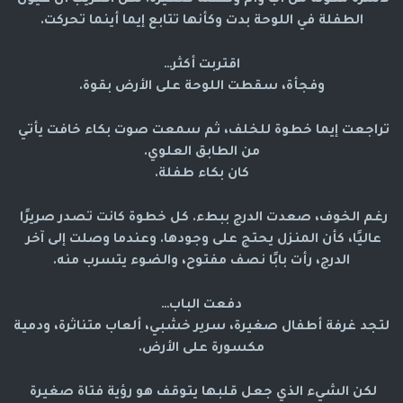
لأسرة مكوّنة من أب وأم وطفلة صغيرة. لكن الغريب أن عيون 
الطفلة في اللوحة بدت وكأنها تتابع إيما أينما تحركت.
اقتربت أكثر…
وفجأة، سقطت اللوحة على الأرض بقوة.
تراجعت إيما خطوة للخلف، ثم سمعت صوت بكاء خافت يأتي 
من الطابق العلوي.
كان بكاء طفلة.
رغم الخوف، صعدت الدرج ببطء. كل خطوة كانت تصدر صريرًا 
عاليًا، كأن المنزل يحتج على وجودها. وعندما وصلت إلى آخر 
الدرج، رأت بابًا نصف مفتوح، والضوء يتسرب منه.
دفعت الباب…
لتجد غرفة أطفال صغيرة، سرير خشبي، ألعاب متناثرة، ودمية 
مكسورة على الأرض.
لكن الشيء الذي جعل قلبها يتوقف هو رؤية فتاة صغيرة 