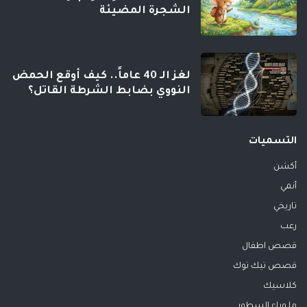
الشجرة المضيئة
لغز الـ 40 عاماً.. كيف أوقع الحمض
النووي بضابط الشرطة القاتل؟
التسميات
أكشن
أنمي
تاريخي
رعب
قصص اطفال
قصص تيك توك
كلاسيك
ما وراء السطور