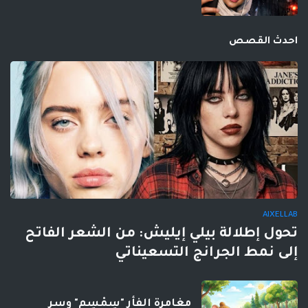
احدث القصص
AIXELLAB
تحول إطلالة بيلي إيليش: من الشعر الفاتح
إلى نمط الجرانج التسعيناتي
مغامرة الفأر "سِمْسِم" وسر