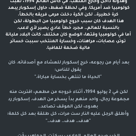
وهدوئه داخل وخارج الملعب. في كأس العالم 1994، لعبت 
كولومبيا ضد أمريكا. وفي لحظة ضغط، حاول إسكوبار يبعد 
كرة خطيرة… لكن الكرة دخلت مرمى فريقه بالخطأ.
هذا الهدف كان سبب خروج كولومبيا من البطولة، لكن 
بالنسبة للعالم… مجرد خطأ عادي يصير لأي لاعب.
أما في كولومبيا وقتها، الوضع كان مختلف. كانت البلاد مليانة
توتر، عصابات، مراهنات، وخسارة المنتخب سببت خسائر
مالية ضخمة للمافيا.
بعد أيام من رجوعه، خرج إسكوبار للعشاء مع أصدقائه. كان 
يقول للناس:
"الحياة ما تنتهي بخسارة مباراة."
لكن في 2 يوليو 1994، أثناء خروجه من مطعم، اقتربت منه 
مجموعة رجال. واحد منهم بدأ يسخر من الهدف. إسكوبار رد 
بهدوء، لكن الموقف تصاعد…
وأطلق الرجل عليه النار ست مرات، كل طلقة بعد كل كلمة:
"هدف… هدف… هدف…"