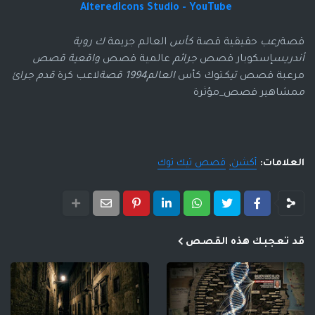
AlteredIcons Studio - YouTube
قصة
رعب 
حقيقية قصة 
كأس 
العالم جريمة 
ك روية 
أندريس
إسكوبار قصص 
جرائم 
عالمية قصص 
واقعية قصص 
مرعبة قصص 
تيك
توك كأس 
العالم
1994 قصة
لاعب كرة 
قدم جرائ 
م
مشاهير قصص_مؤثرة
العلامات:
أكشن
قصص تيك توك
قد تعجبك هذه القصص