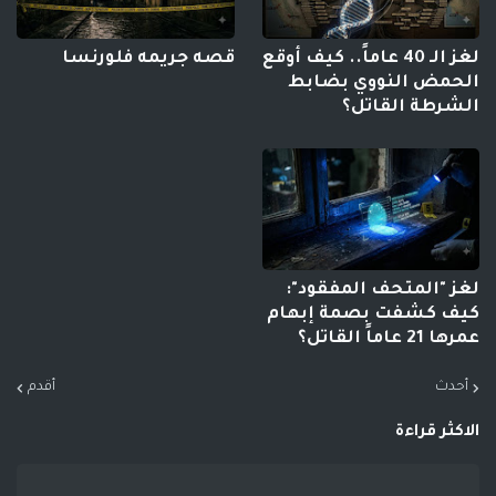
لغز الـ 40 عاماً.. كيف أوقع
قصه جريمه فلورنسا
الحمض النووي بضابط
الشرطة القاتل؟
لغز "المتحف المفقود":
كيف كشفت بصمة إبهام
عمرها 21 عاماً القاتل؟
أحدث
أقدم
الاكثر قراءة