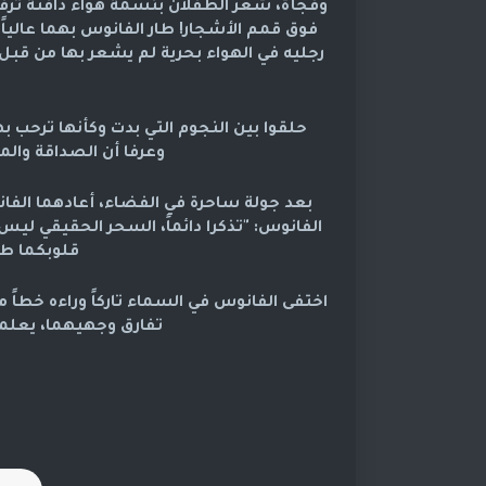
وفجأة، شعر الطفلان بنسمة هواء دافئة ترف
فوق قمم الأشجار! طار الفانوس بهما عالي
رجليه في الهواء بحرية لم يشعر بها من قب
حلقوا بين النجوم التي بدت وكأنها ترحب
وعرفا أن الصداقة والم
بعد جولة ساحرة في الفضاء، أعادهما الفان
الفانوس: "تذكرا دائماً، السحر الحقيقي ليس
قلوبكما طي
اختفى الفانوس في السماء تاركاً وراءه خطاً 
تفارق وجهيهما، يعلمان