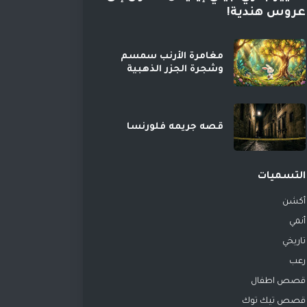
عروس هندية!
مغامرة الأرنب سمسم
وشجرة الجزر الذهبية
قصه جريمه فلورنسا
التسميات
أكشن
أنمي
تاريخي
رعب
قصص اطفال
قصص تيك توك