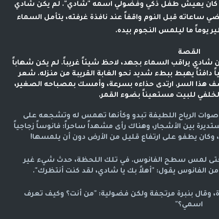
ية، كان يعيش طفل ذكي وفضولي اسمه "شادي". لم يكن شادي
ضي ساعاته قبل النوم واقفاً عند نافذة غرفته، يتأمل السماء
ر يوماً ما ليلمس النجوم بيده.
القصة
 شادي يراقب السماء بجهد، لاحظ شيئاً غريباً. لم يكن شهاباً
ياً دافئاً يهبط ببطء شديد نحو الغابة القريبة من منزله. شعر
شف هذا السر. ارتدى حذاءه بسرعة، وأمسك بمصباحه الصغير،
خلفي للبيت مستعيناً بضوء القمر.
أصوات الرياح اللطيفة تبدو وكأنها تهمس له وتشجعه على
يرة بين الأشجار، وهناك رأى مشهداً ساحراً: فانوساً زجاجياً
، وكان يطفو على ارتفاع قليل من الأرض دون أن يلمسها!
 حتى لمس سطح الفانوس. في تلك اللحظة، حدث شيء غير
ن الفانوس يقول: "أهلاً بك يا شادي، لقد كنت أنتظرك".
ة، وقال بنبرة مرتجفة ولكن فضولية: "من أنت؟ وكيف تعرف
اسمي؟"