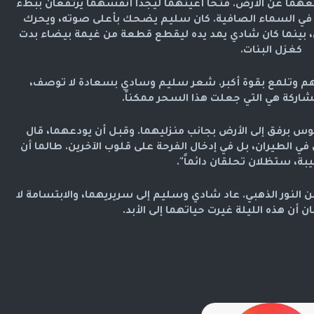
عهما عن الأرض. فتحا أعينهما ليجدا أنفسهما يرتفعان ببطء
اً في السماء الصافية. كان سليم يضحك بأعلى صوته، ويحرك
ل، بينما كان شادي يمد يده ليقطع قطعة من غيمة بيضاء بدت
كغزل البنات.
 بهم وتلمع بقوة أكبر. شعر سليم وسادي بسعادة لا توصف،
شاركة هي التي جعلت هذا السحر ممكناً.
وس برفق إلى الأرض بجانب منزليهما. وقبل أن يودعهما، قال
 في الطيران، بل في إدخال الفرحة على قلوب الآخرين. طالما أن
بة، ستظلان تحلقان دائماً".
من النور الذهبي. عاد شادي وسليم إلى سريريهما، والابتسامة لا
 أن هذه الليلة غيرت حياتهما إلى الأبد.