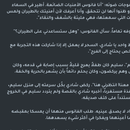
وجات ضوئه: "أنا فانوس الأمنيات الضائعة. أطير في السماء
و ظنوا أنها لن تتحقق. وأنا أعرفك لأن أمنيتك بالطيران ولمس
ات التي سمعتها، فهي مليئة بالشغف والنقاء".
ه تماماً. سأل الفانوس: "وهل ستساعدني على الطيران؟"
واحد يا شادي. السحر لا يعمل إلا إذا شاركت هذه التجربة مع
 يحتاج إلى الفرح".
م". سليم كان طفلاً يعرج قليلاً بسبب إصابة في قدمه، وكان
هم يركضون، وكان يحلم دائماً بأن يشعر بالحرية والخفة.
عنا! انتظرني هنا". ركض شادي بكُل سرعته إلى منزل سليم،
فذة مستغرباً، أخبره شادي بالقصة ولم يتردد سليم في الخروج
تنداً على كتف صديقه.
اد لا يصدق عينيه. طلب الفانوس منهما أن يمسكا بمقبضه
ا أعينهما ويفكرا في أكثر شيء يسعدهما.