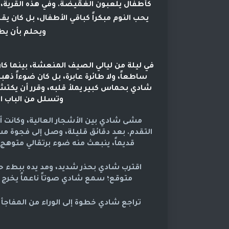
كأطفال يلعبون الغُمّيضة. وفي هذه القر
يحب النوم مبكراً كباقي الأطفال، بل كان يق
ويحلم بأن يطي
في ليلة من ليالي الصيف المنعشة، بينما كان
ساطعاً، ولا طائرة عابرة، بل كان ضوءاً ذهب
شادي بحماس كبير يملأ قلبه، وقرر أن يكت
وتسلل من الباب ال
مشى شادي بين الأشجار العالية، وكانت 
التقدم. بعد دقائق قليلة، وصل إلى فجوة مستد
قديماً، ينبعث منه ضوء برتقالي متوهج
اقترب شادي بحذر شديد، ومد يده ببطء
متوقع؛ سمع شادي صوتاً ناعماً يخرج م
تراجع شادي خطوة إلى الوراء من المفاجأ