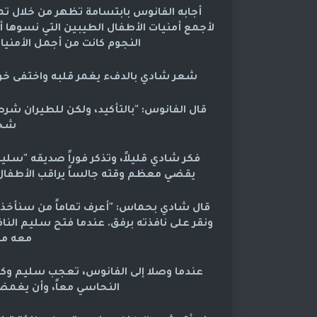
أجابه الفانوس بابتسامة تظهر من خلال تم
لأجمع أمنيات الأطفال الطيبين التي نسوها أ
النجوم كانت من أجمل الأمني
شعر شادي بالدفء يغمر قلبه واختفى خوف
قال الفانوس: "بالتأكيد، ولكن للطيران شرط 
شخص
فكر شادي قليلاً، وتذكر فوراً صديقه "سلي
يقضي معظم وقته جالساً يراقب الأطفال و
قال شادي بحماس: "أعرف تماماً من سنأخذ م
ونقر على نافذته برفق. عندما فتح سليم النا
معه مس
عندما وصلا إلى الفانوس، تعجب سليم وك
النحاسي معاً، وأن يغمض