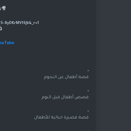
🎥ت
https://www.tiktok.com/@dramasod?_t=ZS-8yDKrMVf6Jk&_r=1
YouTube
قصة أطفال عن النجوم
قصص أطفال قبل النوم
قصة قصيرة خيالية للأطفال