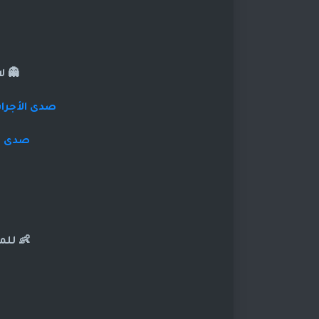
👻 ل
صدى الأجراس
صدى ال
👶 للم