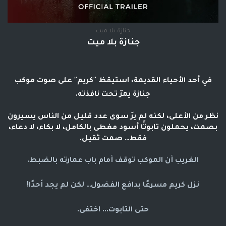
جنازة بلا ميت
جنازة بلا ميت
في أحد الأحياء القديمة، استيقظ "كريم" على صوت موكب
جنازة يمرّ تحت نافذته.
نظر من الأعلى، لكنه لم يرَ سوى عدد قليل من الناس يسيرون
بصمت، يحملون تابوتًا أسود مغطى بالكامل، لا بكاء، لا دعاء،
فقط… صمت ثقيل.
الغريب أن الموكب توقف أمام باب عمارته بالضبط.
نزل كريم مسرعًا بدافع الفضول… لكن لم يجد أحدًا!
حتى التابوت... اختفى.