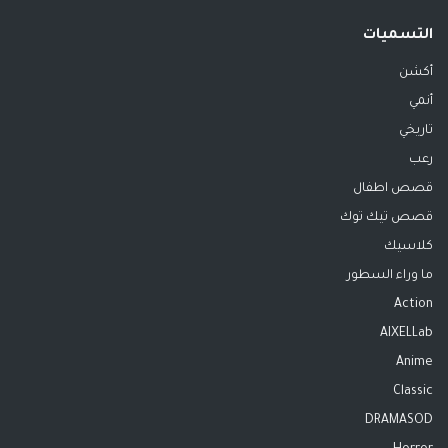
التسميات
أكشن
أنمي
تاريخي
رعب
قصص اطفال
قصص تيك توك
كلاسيك
ما وراء السطور
Action
AIXELLab
Anime
Classic
DRAMASOD