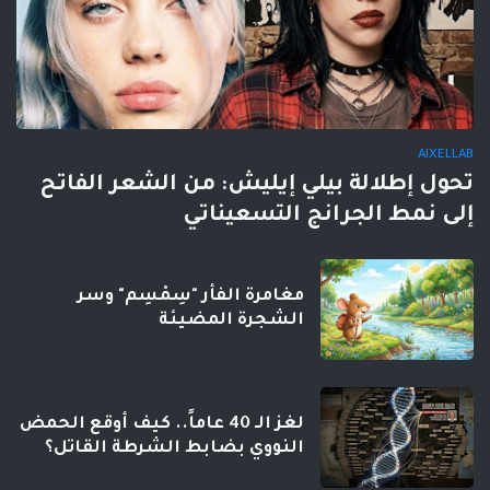
AIXELLAB
تحول إطلالة بيلي إيليش: من الشعر الفاتح
إلى نمط الجرانج التسعيناتي
مغامرة الفأر "سِمْسِم" وسر
الشجرة المضيئة
لغز الـ 40 عاماً.. كيف أوقع الحمض
النووي بضابط الشرطة القاتل؟