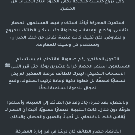
وهي دروع خشبية متحركة تحمي الجنود أثناء الاقتراب من
الحصن.
استمرت المعركة أيامًا، استخدم فيها المسلمون الحصار
النفسي، وقطع الإمدادات، ومحاولة جذب سكان الطائف للخروج
والتفاوض. لكن ثقيف كانت عنيدة، تقاتل من خلف الجدران،
وتستخدم كل وسيلة للمقاومة.
التحول المفاجئ: رغم صعوبة الاقتحام، لم يستسلم
المسلمون. استمر الحصار قرابة عشرين يومًا، حتى قرر النبي ﷺ
الانسحاب التكتيكي، ليترك للطائف فرصة التفكير. لم يكن
انسحابًا ضعفًا، بل خطوة ذكية لإعادة ترتيب الصفوف، وفتح
المجال للدعوة السلمية لاحقًا.
وبالفعل، بعد فترة، جاء وفد من الطائف إلى المدينة، وأسلموا
طوعًا، دون قتال. كانت النتيجة انتصارًا معنويًا، أثبت أن النصر لا
يُقاس فقط بالاقتحام، بل أحيانًا بالصبر، والحصار، والذكاء.
الخاتمة: حصار الطائف كان درسًا في فن إدارة المعركة،