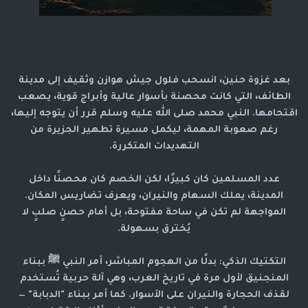
بعد غزوة حنين، انسحب فلول جيش هوازن وثقيف إلى مدينة
الطائف، التي كانت محصنة بأسوار عالية وأبراج قوية، يصعب
اقتحامها. النبي محمد صلى الله عليه وسلم قرر أن يتوجه إليها،
رغم صعوبة المهمة، ليكمل مسيرة تطهير الجزيرة من
التهديدات المتكررة.
عدد المسلمين كان كبيرًا، لكن الخصم كان محصنًا داخل
المدينة، يملك السهام والنيران، ويعرف تضاريس المكان.
المواجهة لم تكن في ساحة مفتوحة، بل أمام حصنٍ صلبٍ لا
يُخترق بسهولة.
التكتيك الذكي: بدلًا من الهجوم المباشر، أمر النبي ﷺ ببناء
المنجنيق لأول مرة في تاريخ العرب، وهي آلة حربية تُستخدم
لقذف الحجارة والنيران على الأسوار. كما أمر ببناء "الدبابة" —