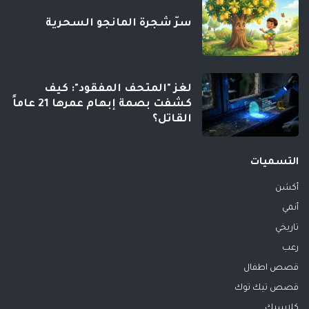
سرّ شجرة المانجو السحرية
لغز "المتحف المفقود": كيف
كشفت بصمة إبهام عمرها 21 عاماً
القاتل؟
التسميات
أكشن
أنمي
تاريخي
رعب
قصص اطفال
قصص تيك توك
كلاسيك