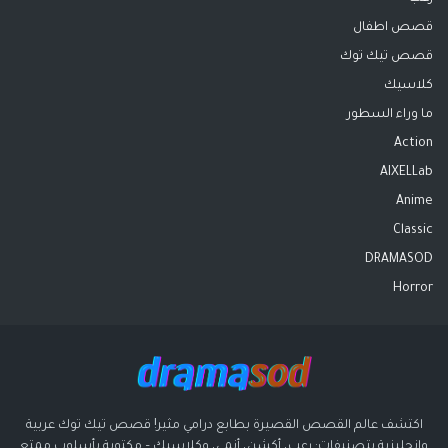
قصص اطفال
قصص تيك توك
كلاسيك
ما وراء السطور
Action
AIXELLab
Anime
Classic
DRAMASOD
Horror
اكتشف عالم القصص القصيرة بطابع درامي مثير! قصص تيك توك عربية
وإنجليزية بتصنيفات: رعب، أكشن، أنمي، وكلاسيك – مكتوبة بأسلوب ممتع