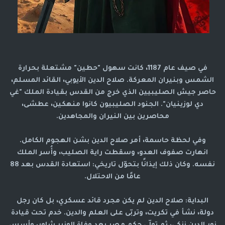
في صيف عام 1187، كانت سهول "حطين" مشتعلة بحرارة
الشمس وبنيران المعركة. صلاح الدين الأيوبي، القائد المسلم،
حاصر جيش الصليبيين الذي خرج من القدس بقيادة الملك "غي
دي لوزينيان". الجنود الصليبيون كانوا منهكين، عطشى،
محاصرين بين النيران والمجاهدين.
وفي لحظة حاسمة، أمر صلاح الدين بشن الهجوم الكامل.
انهارت صفوف العدو، وسقطت راية الصليب، وأُسر الملك
نفسه. وكان ذلك إيذانًا بتحوّل تاريخي: استعادة القدس بعد 88
عامًا من الاحتلال.
البداية: صلاح الدين لم يكن مجرد قائد عسكري، بل كان رجل
دولة، نشأ في تكريت، وتربّى على العلم والدين. خدم تحت قيادة