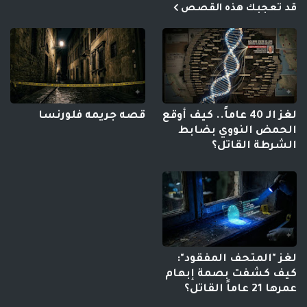
قد تعجبك هذه القصص
لغز الـ 40 عاماً.. كيف أوقع
قصه جريمه فلورنسا
الحمض النووي بضابط
الشرطة القاتل؟
لغز "المتحف المفقود":
كيف كشفت بصمة إبهام
عمرها 21 عاماً القاتل؟