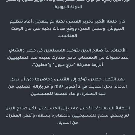
نور الدين زنكي، ثم تولّى حكم مصر بعد وفاة الوزير شاور، وأسس
الدولة الأيوبية.
كان حلمه الأكبر تحرير القدس، لكنه لم يتعجل. أعاد تنظيم
الجيوش، وحصّن المدن، ووقّع هدنات ذكية حتى حان الوقت
المناسب.
الأحداث: بدأ صلاح الدين بتوحيد المسلمين في مصر والشام،
بعد سنوات من الانقسام. خاض معارك عديدة ضد الصليبيين،
أبرزها معركة "مرج عيون" و"حطين".
بعد انتصار حطين، توجّه إلى القدس، وحاصرها دون أن يريق
الدماء. دخل المدينة في 2 أكتوبر 1187، وأمر بإزالة الصليب من
قبة الصخرة، وأعاد فتحها للمسلمين.
النهاية السعيدة: القدس عادت إلى المسلمين، لكن صلاح الدين
لم ينتقم. سمح للمسيحيين بالمغادرة بسلام، وأعفى الفقراء
من الفدية.