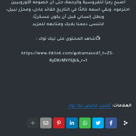
أصبح رمزًا للفروسية والرحمة، حتى أن خصومه الأوروبيين
احترموه. وبقي اسمه خالدًا في التاريخ كقائد عادل، ومحرّر نبيل،
وبطل إنساني قبل أن يكون عسكريًا.
لاتنسى دعمنا بلايك ومتابعه للمزيد
📺شاهد المحتوى على تيك توك :
https://www.tiktok.com/@dramasod?_t=ZS-
8yDKrMVf6Jk&_r=1
العلامات:
أكشن
قصص تيك توك