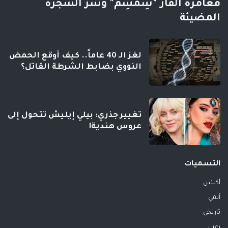
مغامرة الفأر "سِمْسِم" وسر الشجرة
المضيئة
لغز الـ 40 عاماً.. كيف أوقع الحمض
النووي بضابط الشرطة القاتل؟
تغيير جذري: بيلي إيليش تتحول إلى
عروس هندية!
التسميات
أكشن
أنمي
تاريخي
رعب