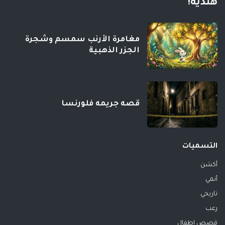
هندية!
مغامرة الأرنب سمسم وشجرة
الجزر الذهبية
قصه جريمه فلورنسا
التسميات
أكشن
أنمي
تاريخي
رعب
قصص اطفال