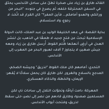
القائد طارق بن زياد على صخرة تطلّ على ساحل الأندلس، يحدّق
في السفن المحترقة خلفه، ثم يصرخ في جنوده: "البحر من
ورائكم، والعدو أمامكم... فأين المفر؟" كان القرار قد اتُخذ: لا
رجوع، ولا استسلام.
بداية القصة: في عهد الخليفة الوليد بن عبد الملك، كانت الدولة
الإسلامية تبحث عن فتحٍ جديد، لا طمعًا في الذهب، بل لنشر
العدل في أرضٍ أنهكها ظلم القوط. أُرسل طارق بن زياد ومعه
جيش صغير، لا يتجاوز 7 آلاف، لعبور البحر من المغرب إلى
الأندلس.
التحدي: أمامهم كان ملك القوط "لذريق" وجيشه الضخم،
المدجج بالسلاح والغرور. لكن طارق كان يحمل سلاحًا لا يُقهر:
الإيمان، والخطة، والذكاء العسكري.
المعركة: دامت أيامًا، وتحوّلت التلال إلى ساحات نار، لكن
المسلمين صمدوا، وطارق قادهم من نصر إلى نصر، حتى سقط
لذريق، وفتحت أبواب الأندلس.