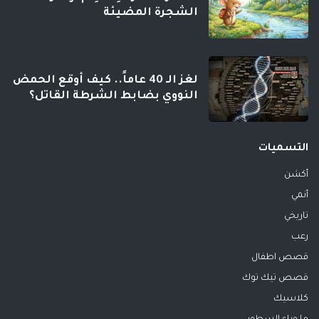
الشجرة المضيئة
لغز الـ 40 عاماً.. كيف أوقع الحمض
النووي بضابط الشرطة القاتل؟
التسميات
أكشن
أنمي
تاريخي
رعب
قصص اطفال
قصص تيك توك
كلاسيك