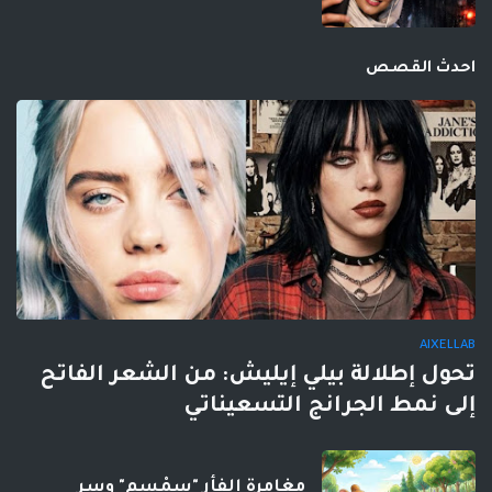
احدث القصص
AIXELLAB
تحول إطلالة بيلي إيليش: من الشعر الفاتح
إلى نمط الجرانج التسعيناتي
مغامرة الفأر "سِمْسِم" وسر