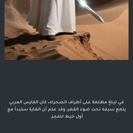
في ليلةٍ مظلمة على أطراف الصحراء، كان الفارس العربي
يلمع سيفه تحت ضوء القمر، وقد علم أن الغارة ستبدأ مع
أول خيط للفجر.