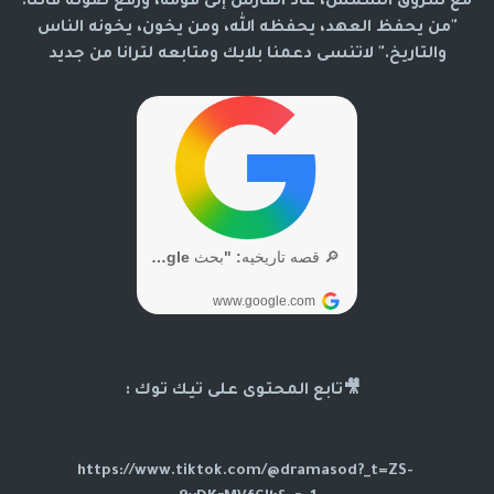
مع شروق الشمس، عاد الفارس إلى قومه، ورفع صوته قائلًا:
"من يحفظ العهد، يحفظه الله، ومن يخون، يخونه الناس
والتاريخ." لاتنسى دعمنا بلايك ومتابعه لترانا من جديد
🎥تابع المحتوى على تيك توك :
https://www.tiktok.com/@dramasod?_t=ZS-