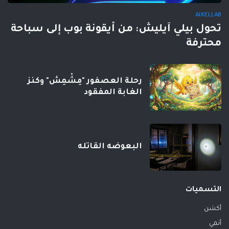
AIXELLAB
تحول بيلي آيليش: من أيقونة بوب إلى سباحة
محترفة
رحلة العصفور "مِشْمِش" وكنز
الغابة المفقود
البعوضه القاتله
التسميات
أكشن
أنمي