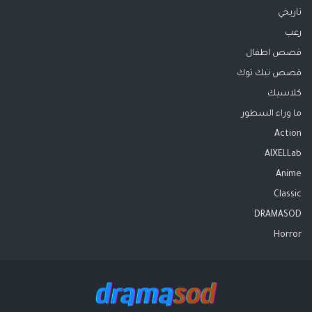
تاريخي
رعب
قصص اطفال
قصص تيك توك
كلاسيك
ما وراء السطور
Action
AIXELLab
Anime
Classic
DRAMASOD
Horror