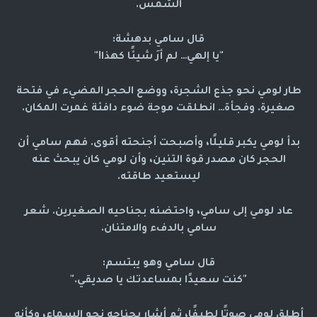
الشمس.
قال سامي بدهشة:
"يا إلهي… لم أرَ شيئًا كهذا!"
طار لومي نحو جذع الشجرة، ووضع الحجر المضيء في فتحة
صغيرة. وفجأة… انطلقت موجة ضوء دافئة غمرت المكان.
بدأ لومي يكبر قليلًا، وأصبحت أجنحته أقوى. فهم سامي أن
الحجر كان مصدر قوة التنين، وأن لومي كان يبحث عنه
ليستعيد طاقته.
عاد لومي إلى سامي، واحتضنه بجناحيه الصغيرين. شعر
سامي بالدفء والامتنان.
قال سامي وهو يبتسم:
"كنت سعيدًا بمساعدتك يا صديقي."
أطلق لومي صوتًا لطيفًا، ثم أشار بجناحه نحو السماء، وكأنه