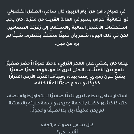
في صباحٍ دافئ من أيام الربيع، كان
سامي
، الطفل الفضولي
ذو الثمانية أعوام، يسير في الغابة القريبة من منزله. كان يحب
استكشاف الأشجار العالية والاستماع إلى زقزقة العصافير.
لكن في ذلك اليوم، شعر بأن شيئًا مختلفًا ينتظره… شيئًا لم
يره من قبل.
بينما كان يمشي على الممر الترابي، لاحظ ضوءًا أخضر صغيرًا
يلمع بين الأعشاب. انحنى ليرى ما هو، فوجد حجرًا صغيرًا
يشعّ بلون زمردي. رفعه بيده، وفجأة… اهتزّت الأرض اهتزازًا
خفيفًا، وسمع صوتًا ناعمًا خلفه.
استدار سامي ببطء، ليرى تنينًا صغيرًا لا يتجاوز طوله نصف
متر، ذا قشور خضراء لامعة وعيون واسعة مليئة بالدهشة.
لم يكن مخيفًا، بل بدا لطيفًا وخجولًا.
قال سامي بصوت مرتجف:
"أأنت… حي؟"