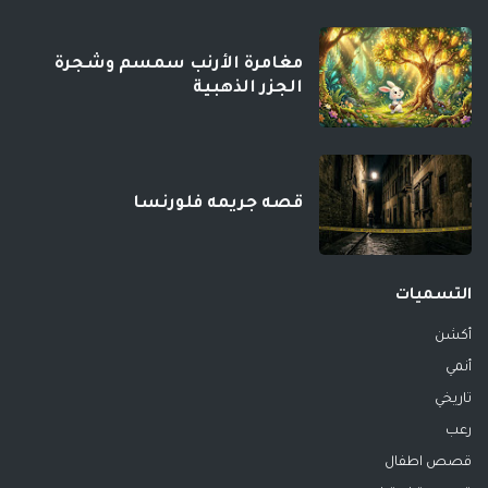
مغامرة الأرنب سمسم وشجرة
الجزر الذهبية
قصه جريمه فلورنسا
التسميات
أكشن
أنمي
تاريخي
رعب
قصص اطفال