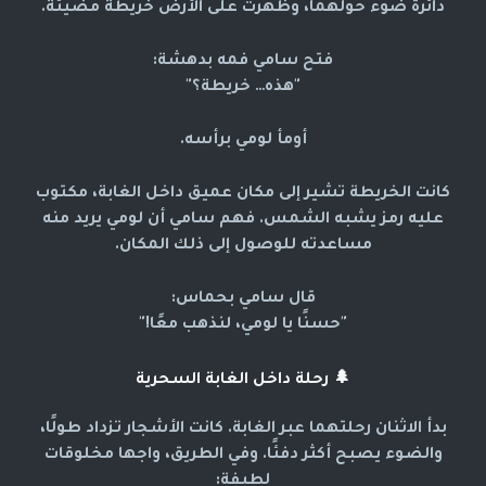
دائرة ضوء حولهما، وظهرت على الأرض خريطة مضيئة.
فتح سامي فمه بدهشة:
"هذه… خريطة؟"
أومأ لومي برأسه.
كانت الخريطة تشير إلى مكان عميق داخل الغابة، مكتوب
عليه رمز يشبه الشمس. فهم سامي أن لومي يريد منه
مساعدته للوصول إلى ذلك المكان.
قال سامي بحماس:
"حسنًا يا لومي، لنذهب معًا!"
🌲
رحلة داخل الغابة السحرية
بدأ الاثنان رحلتهما عبر الغابة. كانت الأشجار تزداد طولًا،
والضوء يصبح أكثر دفئًا. وفي الطريق، واجها مخلوقات
لطيفة: