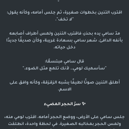
اقترب التنين بخطوات صغيرة، ثم جلس أمامه، وكأنه يقول:
"لا تخف".
مدّ سامي يده بحذر، فاقترب التنين ولمس أطراف أصابعه
بأنفه الدافئ. شعر سامي بسعادة غريبة، وكأن صديقًا جديدًا
دخل حياته.
قال سامي مبتسمًا:
"سأسميك لومي… لأنك تلمع مثل الضوء."
أطلق التنين صوتًا لطيفًا يشبه الزقزقة، وكأنه وافق على
الاسم.
✨
سرّ الحجر المضيء
جلس سامي على الأرض، ووضع الحجر أمامه. اقترب لومي منه،
ولمس الحجر بمخالبه الصغيرة. في لحظة واحدة، انطلقت