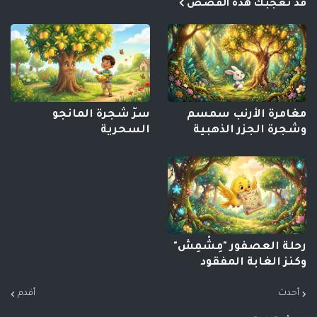
قد تعجبك هذه القصص
مغامرة الأرنب سمسم
سرّ شجرة المانجو
وشجرة الجزر الذهبية
السحرية
رحلة العصفور "مِشْمِش"
وكنز الغابة المفقود
أحدث
أقدم