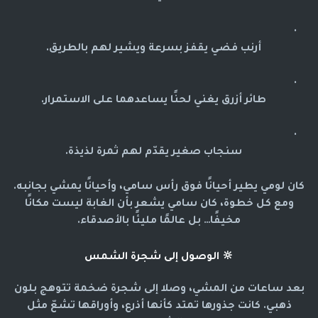
أرنب فضي يقفز بسرعة ويشير لهم بالطريق.
طائر أزرق يغني لحنًا يساعدهما على الاستمرار.
سنجاب صغير يقدّم لهم ثمرة لذيذة.
كان لومي يطير أحيانًا فوق رأس سامي، وأحيانًا يمشي بجانبه.
ومع كل خطوة، كان سامي يشعر بأن الغابة ليست مكانًا
مخيفًا… بل عالمًا مليئًا بالأصدقاء.
🔆
الوصول إلى شجرة الشمس
بعد ساعات من المشي، وصلا إلى شجرة ضخمة تتوهج بلون
ذهبي. كانت جذورها تمتد كأنها أذرع، وأوراقها تشعّ مثل