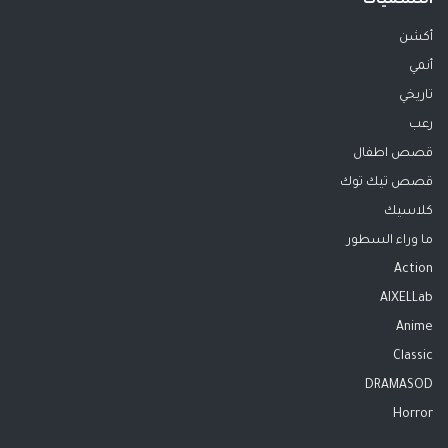
التسميات
أكشن
أنمي
تاريخي
رعب
قصص اطفال
قصص تيك توك
كلاسيك
ما وراء السطور
Action
AIXELLab
Anime
Classic
DRAMASOD
Horror