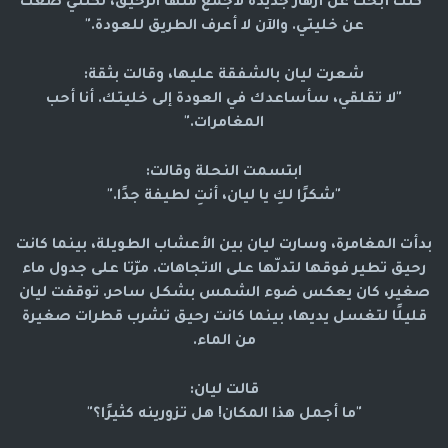
"كنت أبحث عن أزهار جديدة لأجمع منها الرحيق، لكنني ضعت
عن خليتي. والآن لا أعرف الطريق للعودة."
شعرت ليان بالشفقة عليها، وقالت بثقة:
"لا تقلقي، سأساعدك في العودة إلى خليتك. أنا أحب
المغامرات."
ابتسمت النحلة وقالت:
"شكرًا لكِ يا ليان، أنتِ لطيفة جدًا."
بدأت المغامرة، وسارت ليان بين الأعشاب الطويلة، بينما كانت
رحيق تطير فوقها لتدلّها على الاتجاهات. مرّتا على جدول ماء
صغير، كان يعكس ضوء الشمس بشكل ساحر. توقفت ليان
قليلًا لتغسل يديها، بينما كانت رحيق تشرب قطرات صغيرة
من الماء.
قالت ليان:
"ما أجمل هذا المكان! هل تزورينه كثيرًا؟"