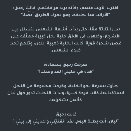
اقترب الأرنب منهم، وكأنه يريد مرافقتهم. قالت رحيق:
"الأرانب هنا لطيفة، وهو يعرف الطريق أيضًا."
سار الثلاثة معًا، حتى بدأت أشعة الشمس تتسلل بين
الأشجار، وظهرت في الأفق خلية نحل كبيرة معلّقة على
غصن شجرة قوية. كانت الخلية ذهبية اللون، وتلمع تحت
ضوء الشمس.
صرخت رحيق بسعادة:
"هذه هي خليتي! لقد وصلنا!"
طارَت بسرعة نحو الخلية، وخرجت مجموعة من النحل
لاستقبالها. كانت فرحة كبيرة، وبدأت النحلات تدور حول ليان
كأنهن يشكرنها.
قالت رحيق:
"ليان، أنتِ بطلة اليوم. لقد أنقذتِني وأعدتِني إلى بيتي."