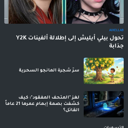
AIXELLAB
تحول بيلي أيليش إلى إطلالة ألفينات Y2K
جذابة
سرّ شجرة المانجو السحرية
لغز "المتحف المفقود": كيف
كشفت بصمة إبهام عمرها 21 عاماً
القاتل؟