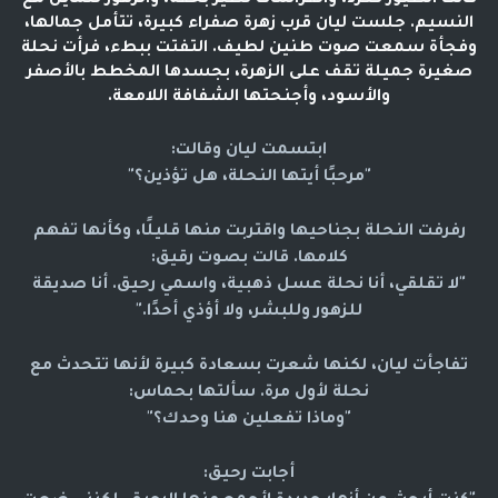
كانت الطيور تغرد، والفراشات تطير بخفة، والزهور تتمايل مع
النسيم. جلست ليان قرب زهرة صفراء كبيرة، تتأمل جمالها،
وفجأة سمعت صوت طنين لطيف. التفتت ببطء، فرأت نحلة
صغيرة جميلة تقف على الزهرة، بجسدها المخطط بالأصفر
والأسود، وأجنحتها الشفافة اللامعة.
ابتسمت ليان وقالت:
"مرحبًا أيتها النحلة، هل تؤذين؟"
رفرفت النحلة بجناحيها واقتربت منها قليلًا، وكأنها تفهم
كلامها. قالت بصوت رقيق:
"لا تقلقي، أنا نحلة عسل ذهبية، واسمي رحيق. أنا صديقة
للزهور وللبشر، ولا أؤذي أحدًا."
تفاجأت ليان، لكنها شعرت بسعادة كبيرة لأنها تتحدث مع
نحلة لأول مرة. سألتها بحماس:
"وماذا تفعلين هنا وحدك؟"
أجابت رحيق: