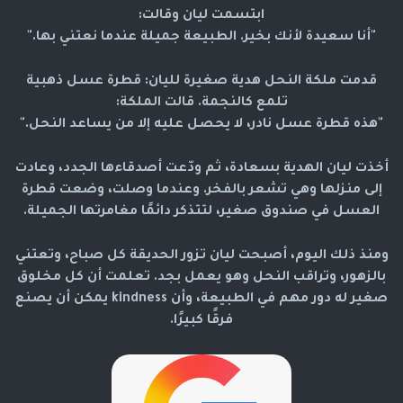
ابتسمت ليان وقالت:
"أنا سعيدة لأنك بخير. الطبيعة جميلة عندما نعتني بها."
قدمت ملكة النحل هدية صغيرة لليان:
قطرة عسل ذهبية
تلمع كالنجمة. قالت الملكة:
"هذه قطرة عسل نادر، لا يحصل عليه إلا من يساعد النحل."
أخذت ليان الهدية بسعادة، ثم ودّعت أصدقاءها الجدد، وعادت
إلى منزلها وهي تشعر بالفخر. وعندما وصلت، وضعت قطرة
العسل في صندوق صغير، لتتذكر دائمًا مغامرتها الجميلة.
ومنذ ذلك اليوم، أصبحت ليان تزور الحديقة كل صباح، وتعتني
بالزهور، وتراقب النحل وهو يعمل بجد. تعلمت أن كل مخلوق
صغير له دور مهم في الطبيعة، وأن kindness يمكن أن يصنع
فرقًا كبيرًا.