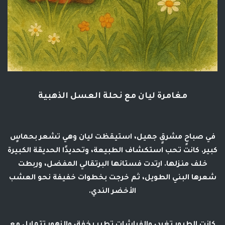
مغامرة ليان مع نحلة العسل الذهبية
في صباحٍ مشرقٍ جميل، استيقظت ليان وهي تشعر بحماسٍ
كبير. كانت تحب استكشاف الطبيعة، وتحديدًا الحديقة الكبيرة
خلف منزلها. ارتدت فستانها البرتقالي المفضل، وربطت
شعرها البني الطويل، ثم خرجت بخطوات خفيفة نحو العشب
الأخضر الندي.