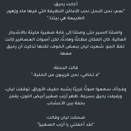
أجابت رحيق:
"نعم، نحن النحل نحب الأماكن النظيفة التي فيها ماء وزهور.
الطبيعة هي بيتنا."
واصلتا السير حتى وصلتا إلى غابة صغيرة مليئة بالأشجار
العالية. كان المكان مظللًا وهادئًا، لكن أصوات العصافير كانت
تملأ الجو. شعرت ليان ببعض الخوف، لكنها تذكرت أن رحيق
معها.
قالت النحلة:
"لا تخافي، نحن قريبون من الخلية."
وفجأة، سمعوا صوتًا غريبًا يشبه حفيف الأوراق. توقفت ليان،
ورفرفت رحيق بسرعة. ظهر أرنب صغير أبيض اللون، يقفز
بخفة بين الأعشاب.
ضحكت ليان وقالت:
"لقد أخفتني يا أرنب الصغير!"