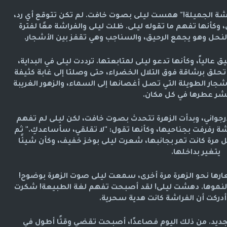
راشة الجميلة!" همست ليلى بصوت خافت. لم تكن تتوقع أي رد،
كأنها تفهم ما تقوله ليلى. ظلت ليلى والفراشة معًا لفترة
لنحل وهو يجمع الرحيق، والسناجب وهي تقفز بين الأشجار.
لياً، وكأنها تدعو ليلى لمتابعتها. ترددت ليلى في البداية،
حلق برشاقة فوق التلال الخضراء، حتى وصلتا إلى غابة كثيفة
لأشجار الطويلة التي تصل أغصانها إلى السماء، والزهور الغريبة
نشر عطرها في كل مكان.
رجواني، وبدأت الزهرة تتحدث بصوت خافت، لكن ليلى لم تفهم
ة رفرفت بجناحيها، وكأنها تقول: "لا تقلقي، سأساعدكِ." ثم
 مرة كانت تمر بجانبها، شعرت ليلى بوخز خفيف، وكأن شيئًا
يتغير بداخلها.
رها نحو الزهرة مرة أخرى، سمعت ليلى صوت الزهرة بوضوح!
ء لنموها. دهشت ليلى! لقد أصبحت تفهم لغة الطبيعة! شكرت
دركت أن الفراشة كانت هدية سحرية.
جديد. من ذلك اليوم فصاعدًا، أصبحت تقضي وقتًا أطول في