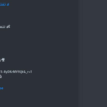
لا تف
👶 للم
🎥ت
https://www.tiktok.com/@dramasod?_t=ZS-8yDKrMVf6Jk&_r=1
be