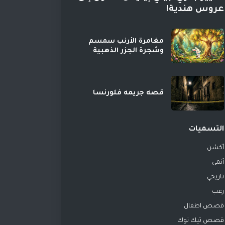
عروس هندية!
مغامرة الأرنب سمسم
وشجرة الجزر الذهبية
قصه جريمه فلورنسا
التسميات
أكشن
أنمي
تاريخي
رعب
قصص اطفال
قصص تيك توك