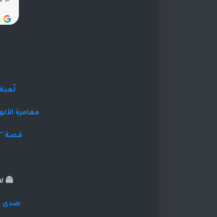
لُعبة
مغامرة الألو
قصة "ل
👻 ل
صدى ال