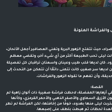
 والفراشة الملونة
راء، حيث تتفتح الزهور البرية وتغني العصافير أجمل الألحان،
نت ليلى تحب الطبيعة أكثر من أي شيء آخر، وتقضي معظم
لورود. كان لديها قلب طيب وعينان واسعتان تراقبان كل تفصيلة
 لديها سر صغير، كانت تتمنى دائمًا أن تتمكن من التحدث إلى
يقة، وأن تفهم ما تقوله الزهور والفراشات.
القصة:
أزهارها المفضلة، لاحظت فراشة صغيرة ذات ألوان زاهية لم
لون الأزرق السماوي والأصفر الذهبي والأحمر القرمزي، وكأنها
 ليلى منها بهدوء، خوفًا من إخافتها، لكن الفراشة لم تطر
ى لعدة لحظات ثم هبطت بلطف على إصبعها.