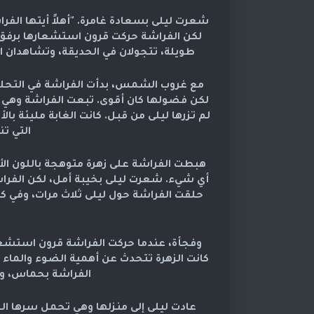
شعرت ليلى بسعادة غامرة. "أهلاً أيتها الف
لكن الفراشة حركت قرون استشعارها برفق، و
طويلة، تتجولان في الحديقة، وتشاهدان ا
مع غروب الشمس، بدأت الفراشة في التحليق عا
لكن فضولها كان أقوى. تبعت الفراشة وهي ت
لم تزرها ليلى من قبل. كانت الغابة مليئة با
التي ت
هبطت الفراشة على زهرة متوهجة باللون الأ
أي شيء. شعرت ليلى بخيبة أمل، لكن الفراش
حلقت الفراشة حول ليلى ثلاث مرات، وفي كل
وفجأة، عندما حركت الفراشة قرون استشعا
كانت الزهرة تتحدث عن أهمية الضوء والما
الفراشة بحماس، وأ
عادت ليلى إلى منزلها وهي تحمل سرها ال