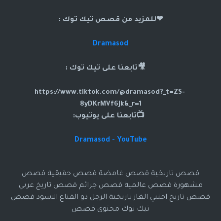
❤للمزيد من قصص تيك توك :
Dramasod
🎥تابعنا على تيك توك :
https://www.tiktok.com/@dramasod?_t=ZS-
8yDKrMVf6Jk&_r=1
📺تابعنا على يوتيوب:
Dramasod - YouTube
قصص تاريخية قصص غامضة قصص حقيقية قصص
مشهورة قصص عالمية قصص جرائم قصص تاريخ عربي
قصص تاريخ اجنبي الغاز تاريخية الرجل ذو القناع الاسود قصص
تيك توك محتوى قصص