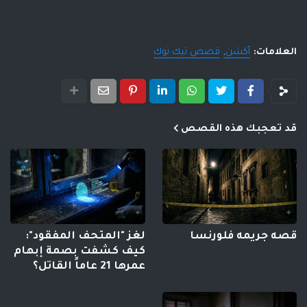
العلامات:
أكشن
قصص تيك توك
قد تعجبك هذه القصص
قصه جريمه فلورنسا
لغز "المتحف المفقود":
كيف كشفت بصمة إبهام
عمرها 21 عاماً القاتل؟