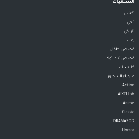
التسميات
أكشن
أنمي
تاريخي
رعب
قصص اطفال
قصص تيك توك
كلاسيك
ما وراء السطور
Action
AIXELLab
Anime
Classic
DRAMASOD
Horror