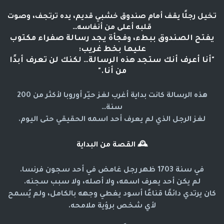
تخيل رجلًا يقف أمام صندوق خشبي قديم، يده ترتجف، وصوت
قلبه أعلى من أنفاسه…
يفتح الصندوق ببطء، وفجأة يجد رسالة صفراء مكتوب
عليها بخط غريب:
"أنا أعرف أنك ستجد هذه الرسالة… لكنك لن تعرف أبدًا
من أنا."
هذه الرسالة كانت بداية أغرب لغز حيّر أوروبا لأكثر من 200
سنة…
لغز الرجل الذي لم يعرف أحد اسمه الحقيقي حتى اليوم.
🕰️
القصة من البداية
في سنة 1703 ظهر رجل غامض في أحد سجون فرنسا.
لم يكن أحد يعرف اسمه، ولا أصله، ولا سبب سجنه.
كان يرتدي دائمًا قناعًا أسود يغطي وجهه بالكامل، ولم يُسمح
لأي شخص برؤية ملامحه.