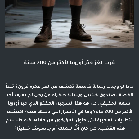
غرب لغز حيّر أوروبا لأكثر من 200 سنة
ماذا لو وجدت رسالة غامضة تكشف عن لغز عمره قرون؟ تبدأ
القصة بصندوق خشبي ورسالة صفراء من رجل لم يعرف أحد
اسمه الحقيقي. من هو هذا السجين المقنع الذي حير أوروبا
لأكثر من 200 عام؟ وما هي الأسرار التي دفنها معه؟ اكتشف
النظريات المحيرة التي حاول المؤرخون من خلالها فك طلاسم
هذه القضية. هل كان أخًا للملك أم جاسوسًا خطيرًا؟