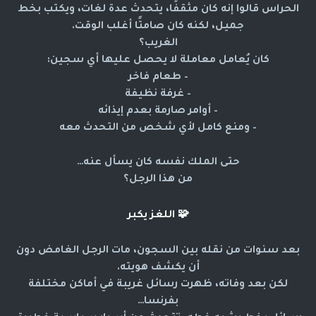
الحراس قالوا إنه كان مثقفًا، يتحدث عدة لغات، ويكتب بخط
جميل، لكنه كان صامتًا أغلب الوقت.
الغريب؟
كان يُعامل معاملة لا يحصل عليها أي سجين:
– طعام فاخر
– غرفة نظيفة
– أوامر صارمة بعدم إيذائه
– ومنع كامل لأي شخص من التحدث معه
حتى الملك نفسه كان يسأل عنه…
من هذا الرجل؟
🧩
اللغز يكبر
بعد سنوات من نقله بين السجون، مات الرجل الغامض دون
أن يكشف هويته.
لكن بعد وفاته، ظهرت رسائل غريبة في أماكن مختلفة
بفرنسا…