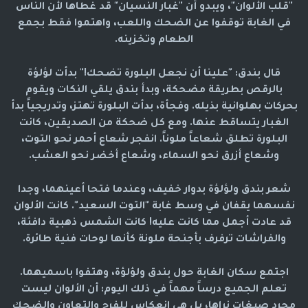
"قلب الألوان"، ويبدو أن "غبار النسيان" قد غطاها لأن الناس
في الغابة توقفوا عن الضحك واللعب، واهتموا فقط بجمع
الطعام وتخزينه.
قال بندق: "علينا أن نجعل البلورة تضحك!" بدأت لؤلؤة
بالرقص بطريقة مضحكة، وبدأ بندق يلقي النكات ويقوم
بحركات بهلوانية بذيله. وفجأة، بدأت البلورة تهتز، وتدريجياً بدأ
الغبار يتساقط عنها. ومع كل ضحكة من الصديقين، كانت
البلورة تطلق شعاعاً ملوناً. انفجر شعاع أحمر نحو التوت،
وشعاع أزرق نحو السماء، وشعاع أخضر نحو العشب.
شعر بندق ولؤلؤة بدوار خفيف، وعندما فتحا أعينهما، وجدا
نفسهما يقفان في وسط غابة "التوت السعيد". كانت الألوان
قد عادت أجمل مما كانت عليه! كانت الشمس ذهبية دافئة،
والفراشات ترفرف بأجنحة ملونة كأنها لوحات فنية طائرة.
اجتمع سكان الغابة حول بندق ولؤلؤة، وهتفوا باسميهما.
تعلم الجميع درساً مهماً في ذلك اليوم: أن الألوان ليست
مجرد صبغات نراها، بل هي انعكاس للفرح والتعاون والضحك