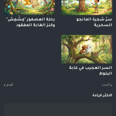
سرّ شجرة المانجو
رحلة العصفور "مِشْمِش"
السحرية
وكنز الغابة المفقود
السر العجيب في غابة
البلوط
أحدث
أقدم
الاكثر قراءة