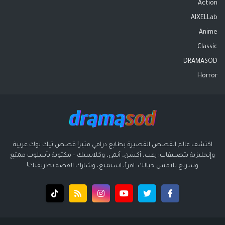
Action
AIXELLab
Anime
Classic
DRAMASOD
Horror
اكتشف عالم القصص القصيرة بطابع درامي مثير! قصص تيك توك عربية
وإنجليزية بتصنيفات: رعب، أكشن، أنمي، وكلاسيك – مكتوبة بأسلوب ممتع
وسريع يلامس خيالك. اقرأ، استمتع، وشارك القصة بطريقتك!