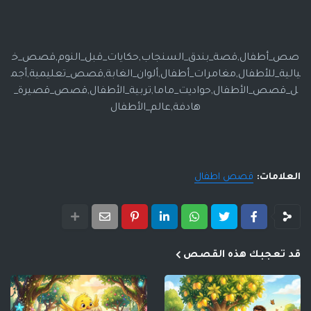
صص_أطفال,قصة_بندق_السنجاب,حكايات_قبل_النوم,قصص_خ
يالية_للأطفال,مغامرات_أطفال,ألوان_الغابة,قصص_تعليمية,أجم
ل_قصص_الأطفال,حواديت_ماما,تربية_الأطفال,قصص_قصيرة_
هادفة,عالم_الأطفال
العلامات:
قصص اطفال
قد تعجبك هذه القصص