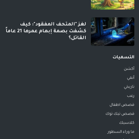
لغز "المتحف المفقود": كيف
كشفت بصمة إبهام عمرها 21 عاماً
القاتل؟
التسميات
أكشن
أنمي
تاريخي
رعب
قصص اطفال
قصص تيك توك
كلاسيك
ما وراء السطور