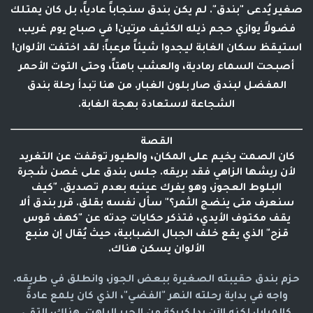
صغير يُدعى "بندق". لم يكن بندق سنجاباً عادياً، بل كان يمتلك
فضولاً يوازي حجم ذيله الكثيف مرتين! في صباح يوم غريب،
استيقظ سكان الغابة ليجدوا شيئاً مرعباً: لقد اختفت الألوان!
أصبحت السماء رمادية، والعشب باهتاً، وحتى التوت الأحمر
المفضل لبندق صار بلون الغبار. من هنا تبدأ رحلة بندق
الشجاعة لاستعادة بهجة الغابة.
القصة
كان الصمت يخيم على المكان، والطيور توقفت عن التغريد
لأن ريشها الزاهي فقد بريقه. جلس بندق على غصن شجرة
البلوط العجوز، وهو يفرك عينيه بعدم تصديق. "كيف
سنعرف متى ينضج الثمر؟" سأل نفسه بقلق. قرر بندق ألا
يقف مكتوف الأيدي، فتذكر حكايات جدته عن "كهف قوس
قزح" الذي يقع خلف الجبال الضبابية، حيث يُقال إن منبع
الألوان يسكن هناك.
حزم بندق حقيبته الصغيرة ببعض الجوز، وانطلق في طريقه.
واجه في بداية رحلته النهر "الفضي"، الذي كان يلمع عادةً