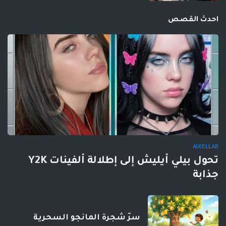
احدث القصص
AIXELLAB
تحول بيلي أيليش إلى إطلالة ألفينات Y2K
جذابة
سرّ شجرة المانجو السحرية