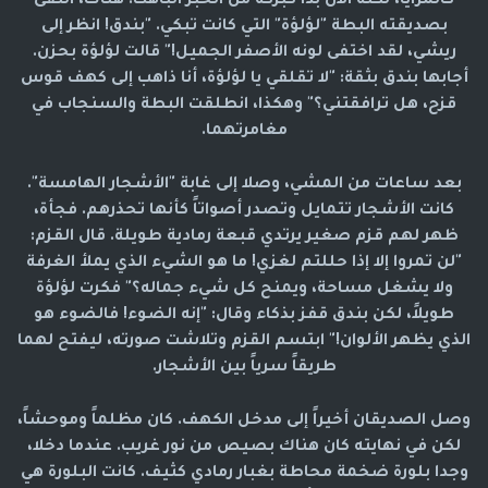
كالمرايا، لكنه الآن بدا كبركة من الحبر الباهت. هناك، التقى
بصديقته البطة "لؤلؤة" التي كانت تبكي. "بندق! انظر إلى
ريشي، لقد اختفى لونه الأصفر الجميل!" قالت لؤلؤة بحزن.
أجابها بندق بثقة: "لا تقلقي يا لؤلؤة، أنا ذاهب إلى كهف قوس
قزح، هل ترافقتني؟" وهكذا، انطلقت البطة والسنجاب في
مغامرتهما.
بعد ساعات من المشي، وصلا إلى غابة "الأشجار الهامسة".
كانت الأشجار تتمايل وتصدر أصواتاً كأنها تحذرهم. فجأة،
ظهر لهم قزم صغير يرتدي قبعة رمادية طويلة. قال القزم:
"لن تمروا إلا إذا حللتم لغزي! ما هو الشيء الذي يملأ الغرفة
ولا يشغل مساحة، ويمنح كل شيء جماله؟" فكرت لؤلؤة
طويلاً، لكن بندق قفز بذكاء وقال: "إنه الضوء! فالضوء هو
الذي يظهر الألوان!" ابتسم القزم وتلاشت صورته، ليفتح لهما
طريقاً سرياً بين الأشجار.
وصل الصديقان أخيراً إلى مدخل الكهف. كان مظلماً وموحشاً،
لكن في نهايته كان هناك بصيص من نور غريب. عندما دخلا،
وجدا بلورة ضخمة محاطة بغبار رمادي كثيف. كانت البلورة هي