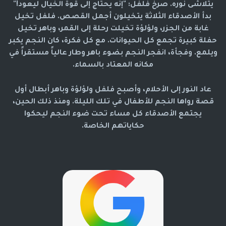
يتلاشى نوره. صرخ فلفل: "إنه يحتاج إلى قوة الخيال ليعود!"
بدأ الأصدقاء الثلاثة يتخيلون أجمل القصص. فلفل تخيل
غابة من الجزر، ولؤلؤة تخيلت رحلة إلى القمر، وباهر تخيل
حفلة كبيرة تجمع كل الحيوانات. مع كل فكرة، كان النجم يكبر
ويلمع. وفجأة، انفجر النجم بضوء باهر وطار عالياً مستقراً في
مكانه المعتاد بالسماء.
عاد النور إلى الأحلام، وأصبح فلفل ولؤلؤة وباهر أبطال أول
قصة رواها النجم للأطفال في تلك الليلة. ومنذ ذلك الحين،
يجتمع الأصدقاء كل مساء تحت ضوء النجم ليحكوا
حكاياتهم الخاصة.