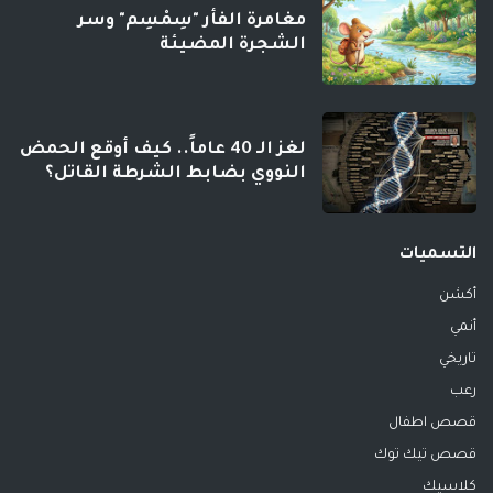
مغامرة الفأر "سِمْسِم" وسر
الشجرة المضيئة
لغز الـ 40 عاماً.. كيف أوقع الحمض
النووي بضابط الشرطة القاتل؟
التسميات
أكشن
أنمي
تاريخي
رعب
قصص اطفال
قصص تيك توك
كلاسيك