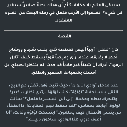
سيبقى العالم بلا حكايات؟ أم أن هناك بطلاً صغيراً سيغير
كل شيء؟ انضموا إلى الأرنب
فلفل
في رحلة البحث عن الضوء
المفقود.
القصة
كان "فلفل" أرنباً أبيض كقطعة ثلج، بقلب شجاع ووشاح
أحمر لا يفارقه. عندما رأى وميضاً قوياً يسقط خلف "تلال
الزمرد"، أدرك أن شيئاً غير عادياً قد حدث. لم ينتظر الصباح، بل
أمسك بمصباحه الصغير وانطلق.
عند مدخل "وادي الألوان"، حيث تنبت زهور تغني مع الريح،
التقى بالسلحفاة "لؤلؤة". كانت لؤلؤة ترتدي نظارات كبيرة
وتتحرك ببطء وحكمة. "إلى أين المسير يا فلفل؟" سألت
لؤلؤة. أجابها بحماس: "لقد سقط نجم الحكايات! إذا انطفأ،
س ينسى الأطفال كيف يحلمون." ابتسمت لؤلؤة وقالت: "أنا
أعرف دروب هذا الوادي، سأكون دليلك."