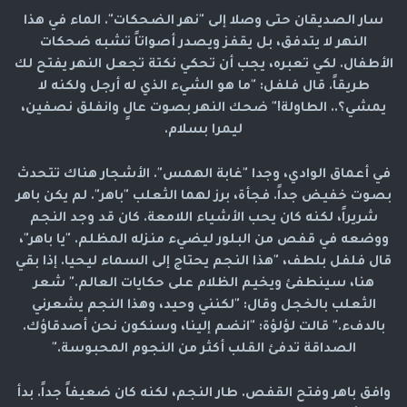
سار الصديقان حتى وصلا إلى "نهر الضحكات". الماء في هذا
النهر لا يتدفق، بل يقفز ويصدر أصواتاً تشبه ضحكات
الأطفال. لكي تعبره، يجب أن تحكي نكتة تجعل النهر يفتح لك
طريقاً. قال فلفل: "ما هو الشيء الذي له أرجل ولكنه لا
يمشي؟.. الطاولة!" ضحك النهر بصوت عالٍ وانفلق نصفين،
ليمرا بسلام.
في أعماق الوادي، وجدا "غابة الهمس". الأشجار هناك تتحدث
بصوت خفيض جداً. فجأة، برز لهما الثعلب "باهر". لم يكن باهر
شريراً، لكنه كان يحب الأشياء اللامعة. كان قد وجد النجم
ووضعه في قفص من البلور ليضيء منزله المظلم. "يا باهر"،
قال فلفل بلطف، "هذا النجم يحتاج إلى السماء ليحيا. إذا بقي
هنا، سينطفئ ويخيم الظلام على حكايات العالم." شعر
الثعلب بالخجل وقال: "لكنني وحيد، وهذا النجم يشعرني
بالدفء." قالت لؤلؤة: "انضم إلينا، وسنكون نحن أصدقاؤك.
الصداقة تدفئ القلب أكثر من النجوم المحبوسة."
وافق باهر وفتح القفص. طار النجم، لكنه كان ضعيفاً جداً. بدأ