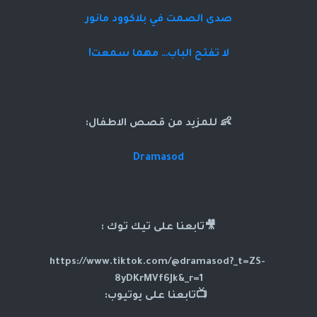
صدى الصمت في بلاكوود مانور
لا تفتح الباب… مهما سمعت!
👶 للمزيد من قصص الاطفال:
Dramasod
🎥تابعنا على تيك توك :
https://www.tiktok.com/@dramasod?_t=ZS-
8yDKrMVf6Jk&_r=1
📺تابعنا على يوتيوب: